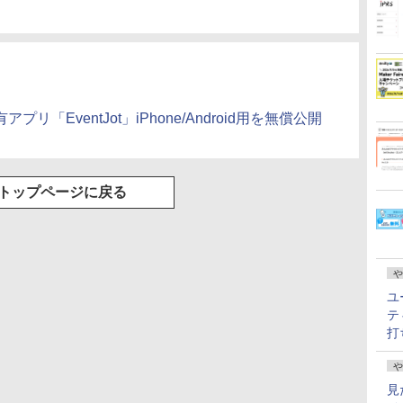
プリ「EventJot」iPhone/Android用を無償公開
トップページに戻る
や
ユ
テ
打
や
見