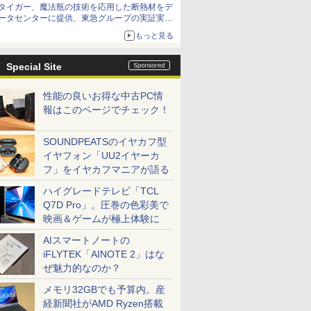
タイガー、魔法瓶の技術を応用した断熱材をデ
ータセンターに提供、東急グループの実証実験
で 「ステンレス密封真空断熱パネル TIVIP」
もっと見る
Special Site
性能の良いお得な中古PC情
報はこのページでチェック！
SOUNDPEATSのイヤカフ型
イヤフォン「UU2イヤーカ
フ」をイヤカフマニアが語る
ハイグレードテレビ「TCL
Q7D Pro」。圧巻の色彩美で
映画＆ゲームが極上体験に
AIスマートノートの
iFLYTEK「AINOTE 2」はな
ぜ魅力的なのか？
メモリ32GBでも予算内。産
経新聞社がAMD Ryzen搭載