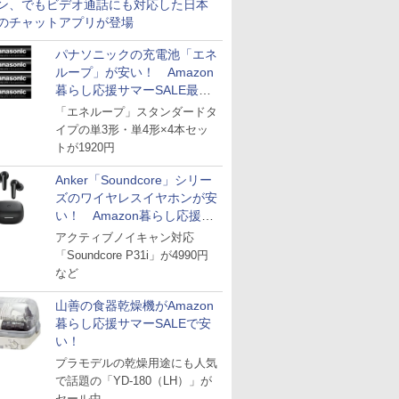
ン、でもビデオ通話にも対応した日本
のチャットアプリが登場
パナソニックの充電池「エネ
ループ」が安い！ Amazon
暮らし応援サマーSALE最終
日
「エネループ」スタンダードタ
イプの単3形・単4形×4本セッ
トが1920円
Anker「Soundcore」シリー
ズのワイヤレスイヤホンが安
い！ Amazon暮らし応援サ
マーSALE
アクティブノイキャン対応
「Soundcore P31i」が4990円
など
山善の食器乾燥機がAmazon
暮らし応援サマーSALEで安
い！
プラモデルの乾燥用途にも人気
で話題の「YD-180（LH）」が
セール中