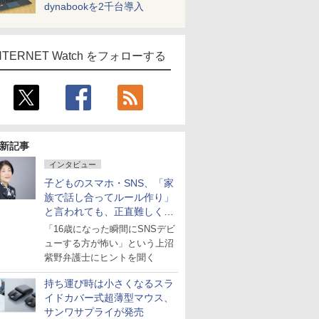
dynabookを2千台導入
NTERNET Watch をフォローする
新記事
インタビュー
子どものスマホ・SNS、「家
族で話し合ってルール作り」
と言われても、正直難しくな
いですか？
「16歳になった瞬間にSNSデビ
ューする方が怖い」という上沼
紫野弁護士にヒントを聞く
持ち運び時は小さくなるスラ
イドカバー式超薄型マウス、
サンワサプライが発売