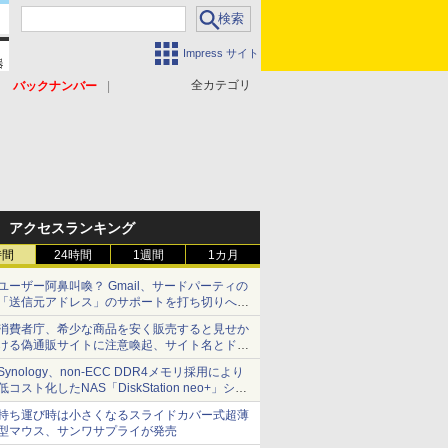
Impress サイト
全カテゴリ
バックナンバー
アクセスランキング
時間
24時間
1週間
1カ月
ユーザー阿鼻叫喚？ Gmail、サードパーティの
「送信元アドレス」のサポートを打ち切りへ
【やじうまWatch】
消費者庁、希少な商品を安く販売すると見せか
ける偽通販サイトに注意喚起、サイト名とドメ
イン名を公表
Synology、non-ECC DDR4メモリ採用により
低コスト化したNAS「DiskStation neo+」シリ
ーズ 予算を抑えて導入でき、ECCメモリへの
持ち運び時は小さくなるスライドカバー式超薄
アップグレードも可能
型マウス、サンワサプライが発売