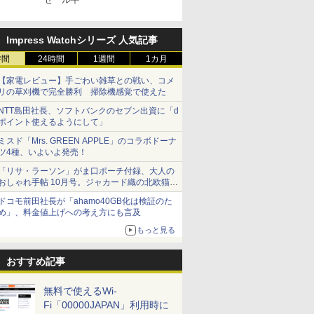
Impress Watchシリーズ 人気記事
時間
24時間
1週間
1カ月
【家電レビュー】手ごわい雑草との戦い、コメ
リの草刈機で完全勝利 掃除機感覚で使えた
NTT島田社長、ソフトバンクのセブン出資に「d
ポイント使えるようにして」
ミスド「Mrs. GREEN APPLE」のコラボドーナ
ツ4種、いよいよ発売！
「リサ・ラーソン」がま口ポーチ付録、大人の
おしゃれ手帖 10月号。ジャカード織の北欧猫デ
ザイン
ドコモ前田社長が「ahamo40GB化は検証のた
め」、料金値上げへの考え方にも言及
もっと見る
おすすめ記事
無料で使えるWi-
Fi「00000JAPAN」利用時に