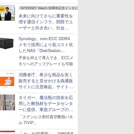
INTERNET Watch 30周年記念インタビュー
未来に向けてさらに重要性を
増す通信インフラ、関西でユ
ーザーと向き合い、社会
の“あたらしい”を起動し続け
Synology、non-ECC DDR4
る～オプテージ
メモリ採用により低コスト化
したNAS「DiskStation
neo+」シリーズ
予算を抑えて導入でき、ECCメ
モリへのアップグレードも可能
消費者庁、希少な商品を安く
販売すると見せかける偽通販
サイトに注意喚起、サイト名
とドメイン名を公表
タイガー、魔法瓶の技術を応
用した断熱材をデータセンタ
ーに提供、東急グループの実
証実験で
「ステンレス密封真空断熱パネ
ル TIVIP」
「.jp」が40周年――1986年8