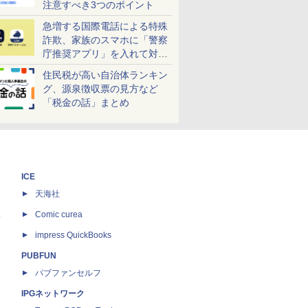
注意すべき3つのポイント
急増する国際電話による特殊
詐欺、家族のスマホに「警察
庁推奨アプリ」を入れて対策
しよう！
住民税が高い自治体ランキン
グ、源泉徴収票の見方など
「税金の話」まとめ
ICE
天海社
ス
Comic curea
impress QuickBooks
PUBFUN
パブファンセルフ
IPGネットワーク