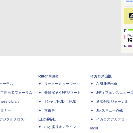
Rittor Music
イカロス出版
dフォーラム
リットーミュージック
AIRLINEweb
ップ担当者フォーラム
楽器探そう!デジマート
Jディフェンスニュー
ness Library
TシャツPOD T-OD
通訳翻訳ジャーナル
セミナー
立東舎
JレスキューWeb
 X（デジタルクロス）
山と溪谷社
イカロスアカデミー
山と溪谷オンライン
MdN