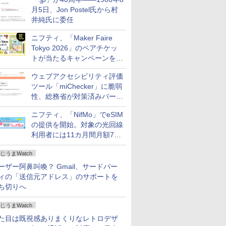
月5日、Jon Postel氏から村
井純氏に委任
ニフティ、「Maker Faire
Tokyo 2026」のペアチケッ
トが当たるキャンペーンをX
で実施。8月16日まで
ウェブアクセシビリティ評価
ツール「miChecker」に脆弱
性、総務省が対策済みバージ
ョンへの更新を呼び掛け
ニフティ、「NifMo」でeSIM
の提供を開始。対象の光回線
利用者には11カ月間月額770
円割引のキャンペーン
じうまWatch
ーザー阿鼻叫喚？ Gmail、サードパー
ィの「送信元アドレス」のサポートを
ち切りへ
じうまWatch
た目は既視感ありまくりなレトロデザ