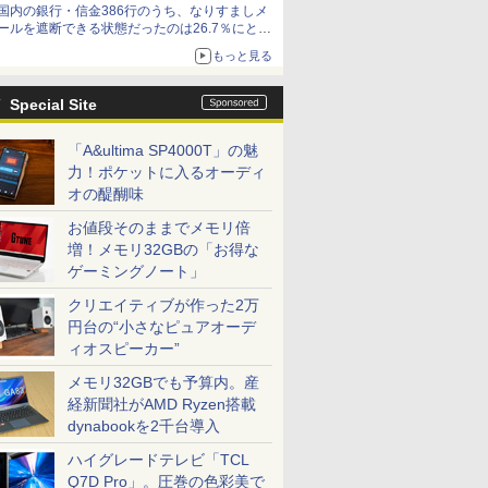
国内の銀行・信金386行のうち、なりすましメ
ールを遮断できる状態だったのは26.7％にとど
まる～GMOブランドセキュリティ調査
もっと見る
Special Site
「A&ultima SP4000T」の魅
力！ポケットに入るオーディ
オの醍醐味
お値段そのままでメモリ倍
増！メモリ32GBの「お得な
ゲーミングノート」
クリエイティブが作った2万
円台の“小さなピュアオーデ
ィオスピーカー”
メモリ32GBでも予算内。産
経新聞社がAMD Ryzen搭載
dynabookを2千台導入
ハイグレードテレビ「TCL
Q7D Pro」。圧巻の色彩美で