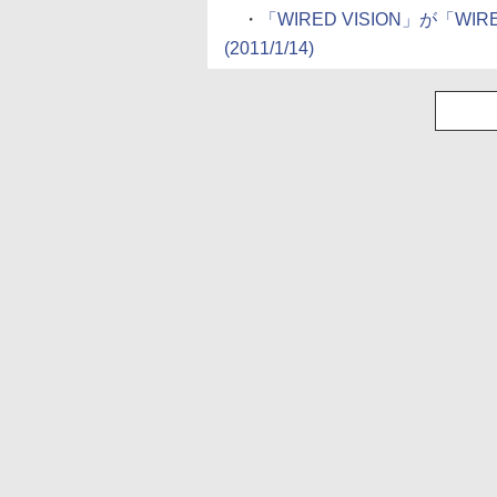
・
「WIRED VISION」が「
(2011/1/14)