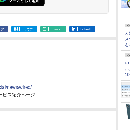
や
ェア
はてブ
note
LinkedIn
人
ス
を
や
F
ル
1
価
cial/news/wired/
」サービス紹介ページ