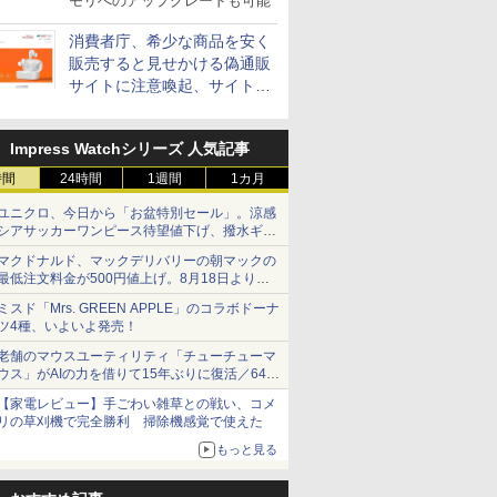
モリへのアップグレードも可能
消費者庁、希少な商品を安く
販売すると見せかける偽通販
サイトに注意喚起、サイト名
とドメイン名を公表
Impress Watchシリーズ 人気記事
時間
24時間
1週間
1カ月
ユニクロ、今日から「お盆特別セール」。涼感
シアサッカーワンピース待望値下げ、撥水ギア
ショーツは1990円に
マクドナルド、マックデリバリーの朝マックの
最低注文料金が500円値上げ。8月18日より
1,500円から受付
ミスド「Mrs. GREEN APPLE」のコラボドーナ
ツ4種、いよいよ発売！
老舗のマウスユーティリティ「チューチューマ
ウス」がAIの力を借りて15年ぶりに復活／64bit
化、Windows 10/11、「Chrome」も走り回
【家電レビュー】手ごわい雑草との戦い、コメ
る。復活記念で2026年末まで500円
リの草刈機で完全勝利 掃除機感覚で使えた
もっと見る