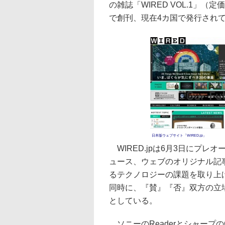
の雑誌「WIRED VOL.1」（定
で創刊、現在4カ国で発行され
日本版ウェブサイト「WIRED.jp」
WIRED.jpは6月3日にプ
ュース、ウェブのオリジナル記
るテクノロジーの課題を取り上げ、T
同時に、『賛』『否』双方の立
としている。
ソニーのReaderとシャープの