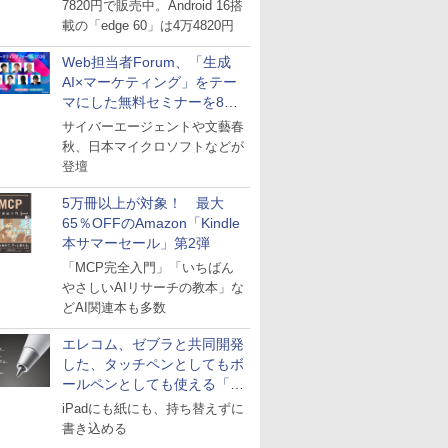
7820円で販売中。Android 16搭
載の「edge 60」は4万4820円
Web担当者Forum、「生成
AI×マーケティング」をテー
マにした無料セミナーを8月
27日にオンライン開催
サイバーエージェントや文藝春
秋、日本マイクロソフトなどが
登壇
5万冊以上が対象！ 最大
65％OFFのAmazon「Kindle
本サマーセール」第2弾
「MCP完全入門」「いちばん
やさしいAIリサーチの教本」な
どAI関連本も多数
エレコム、ゼブラと共同開発
した、タッチペンとしてもボ
ールペンとしても使える「ス
タイラスツーウェイ」発売
iPadにも紙にも、持ち替えずに
書き込める