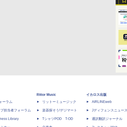
Rittor Music
イカロス出版
dフォーラム
リットーミュージック
AIRLINEweb
ップ担当者フォーラム
楽器探そう!デジマート
Jディフェンスニュー
ness Library
TシャツPOD T-OD
通訳翻訳ジャーナル