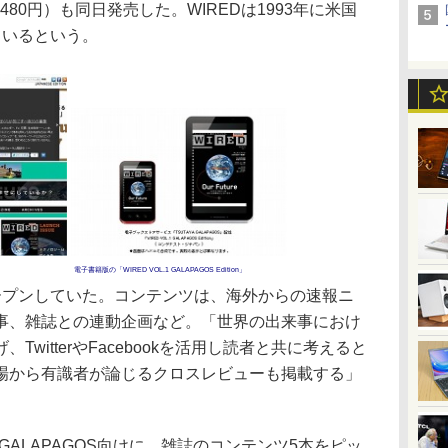
価480円）も同日発売した。WIREDは1993年に米国
ているという。
電子書籍版の「WIRED VOL.1 GALAPAGOS Edition」
レオープンしていた。コンテンツは、海外からの速報ニ
事、雑誌との連動企画など。「世界の出来事におけ
witterやFacebookを活用し読者と共に考えると
場から有識者が論じるクロスレビューも掲載する」
GALAPAGOS向けに、雑誌のコンテンツ5本をピッ