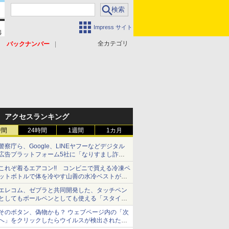
Impress サイト
全カテゴリ
バックナンバー
アクセスランキング
時間
24時間
1週間
1カ月
警察庁ら、Google、LINEヤフーなどデジタル
広告プラットフォーム5社に「なりすまし詐欺
広告」対策強化を要請 著名人の写真や映像を
これぞ着るエアコン!! コンビニで買える冷凍ペ
使った投資詐欺などへの対策として
ットボトルで体を冷やす山善の水冷ベストがロ
ードバイクにちょうどいい【ぼっち・ざ・ろー
エレコム、ゼブラと共同開発した、タッチペン
ど！その14】【空いた時間でなにしてる？】
としてもボールペンとしても使える「スタイラ
スツーウェイ」発売 iPadにも紙にも、持ち替
そのボタン、偽物かも？ ウェブページ内の「次
えずに書き込める
へ」をクリックしたらウイルスが検出されたと
警告が出た【それってネット詐欺ですよ！】