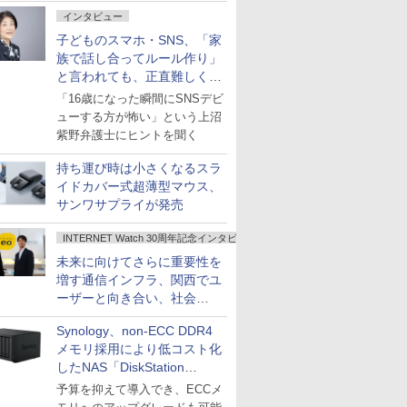
インタビュー
子どものスマホ・SNS、「家
族で話し合ってルール作り」
と言われても、正直難しくな
いですか？
「16歳になった瞬間にSNSデビ
ューする方が怖い」という上沼
紫野弁護士にヒントを聞く
持ち運び時は小さくなるスラ
イドカバー式超薄型マウス、
サンワサプライが発売
INTERNET Watch 30周年記念インタビュー
未来に向けてさらに重要性を
増す通信インフラ、関西でユ
ーザーと向き合い、社会
の“あたらしい”を起動し続け
Synology、non-ECC DDR4
る～オプテージ
メモリ採用により低コスト化
したNAS「DiskStation
neo+」シリーズ
予算を抑えて導入でき、ECCメ