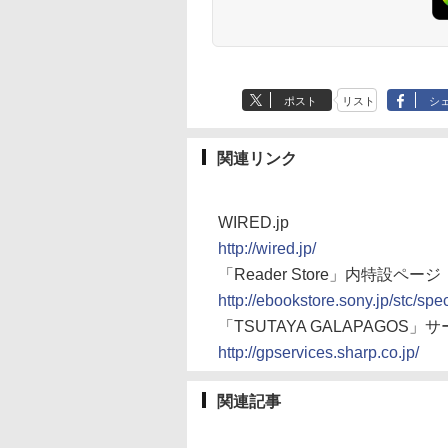
ポスト
リスト
シ
関連リンク
WIRED.jp
http://wired.jp/
「Reader Store」内特設ページ
http://ebookstore.sony.jp/stc/spe
「TSUTAYA GALAPAGOS
http://gpservices.sharp.co.jp/
関連記事