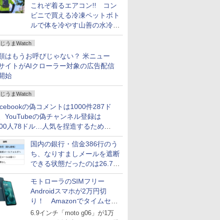
これぞ着るエアコン!! コン
ビニで買える冷凍ペットボト
ルで体を冷やす山善の水冷ベ
ストがロードバイクにちょう
じうまWatch
どいい【ぼっち・ざ・ろー
ど！その14】
類はもうお呼びじゃない？ 米ニュー
サイトがAIクローラー対象の広告配信
開始
じうまWatch
acebookの偽コメントは1000件287ド
、YouTubeの偽チャンネル登録は
000人78ドル…人気を捏造するための
格リストが公開中
国内の銀行・信金386行のう
ち、なりすましメールを遮断
できる状態だったのは26.7％
にとどまる～GMOブランド
モトローラのSIMフリー
セキュリティ調査
Androidスマホが2万円切
り！ Amazonでタイムセー
ル
6.9インチ「moto g06」が1万