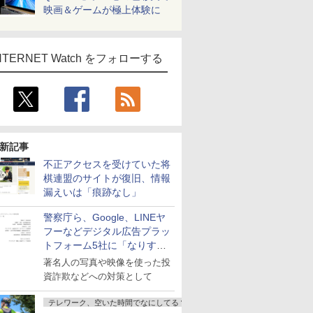
映画＆ゲームが極上体験に
NTERNET Watch をフォローする
新記事
不正アクセスを受けていた将
棋連盟のサイトが復旧、情報
漏えいは「痕跡なし」
警察庁ら、Google、LINEヤ
フーなどデジタル広告プラッ
トフォーム5社に「なりすま
し詐欺広告」対策強化を要請
著名人の写真や映像を使った投
資詐欺などへの対策として
テレワーク、空いた時間でなにしてる？