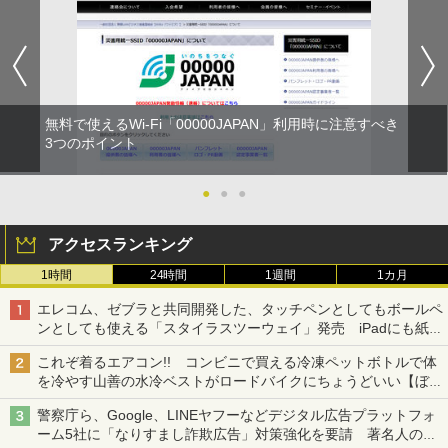
無料で使えるWi-Fi「00000JAPAN」利用時に注意すべき
3つのポイント
●
●
●
アクセスランキング
1時間
24時間
1週間
1カ月
エレコム、ゼブラと共同開発した、タッチペンとしてもボールペ
ンとしても使える「スタイラスツーウェイ」発売 iPadにも紙に
も、持ち替えずに書き込める
これぞ着るエアコン!! コンビニで買える冷凍ペットボトルで体
を冷やす山善の水冷ベストがロードバイクにちょうどいい【ぼっ
ち・ざ・ろーど！その14】【空いた時間でなにしてる？】
警察庁ら、Google、LINEヤフーなどデジタル広告プラットフォ
ーム5社に「なりすまし詐欺広告」対策強化を要請 著名人の写