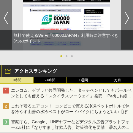
無料で使えるWi-Fi「00000JAPAN」利用時に注意すべき
3つのポイント
●
●
●
アクセスランキング
1時間
24時間
1週間
1カ月
エレコム、ゼブラと共同開発した、タッチペンとしてもボールペ
ンとしても使える「スタイラスツーウェイ」発売 iPadにも紙に
も、持ち替えずに書き込める
これぞ着るエアコン!! コンビニで買える冷凍ペットボトルで体
を冷やす山善の水冷ベストがロードバイクにちょうどいい【ぼっ
ち・ざ・ろーど！その14】【空いた時間でなにしてる？】
警察庁ら、Google、LINEヤフーなどデジタル広告プラットフォ
ーム5社に「なりすまし詐欺広告」対策強化を要請 著名人の写