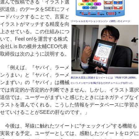
選んで投稿できる「イラスト選
択送信」のデータをSEEにフィ
ードバックすることで、言葉と
ソーシャルエモーションエンジン（SEE）のイメージ
イラストがマッチする精度を向
上させている。この仕組みにつ
いて、Feel on!を運営する株式
会社L is Bの横井太輔CEO代表
取締役は次のように説明する。
「例えば、『ヤバイ、ラーメ
ンうまい』と『ヤバイ、ラーメ
東日本大震災に関連するツイートには「PRAY FOR JAPAN」
ンまずい』の『ヤバイ』は機械
というメッセージを掲げるなどのチューニングを行った
では肯定的か否定的か判断できません。しかし、イラスト選択
送信では、ユーザーがまずいと感じたときにはネガティブなイ
ラストを選んでくれる。こうした情報をデータベースに学習さ
せていけることがSEEの肝なのです。」
今後は、琴線に触れたツイートに“チェックイン”する機能も
実装する予定。ユーザーとしては、感動したツイートをログに