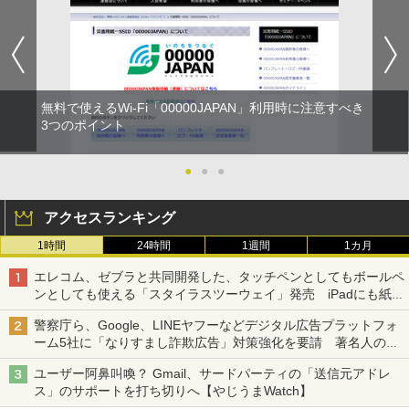
無料で使えるWi-Fi「00000JAPAN」利用時に注意すべき
3つのポイント
●
●
●
アクセスランキング
1時間
24時間
1週間
1カ月
エレコム、ゼブラと共同開発した、タッチペンとしてもボールペ
ンとしても使える「スタイラスツーウェイ」発売 iPadにも紙に
も、持ち替えずに書き込める
警察庁ら、Google、LINEヤフーなどデジタル広告プラットフォ
ーム5社に「なりすまし詐欺広告」対策強化を要請 著名人の写
真や映像を使った投資詐欺などへの対策として
ユーザー阿鼻叫喚？ Gmail、サードパーティの「送信元アドレ
ス」のサポートを打ち切りへ【やじうまWatch】