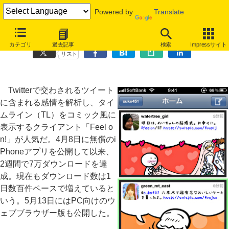
Powered by
Translate
Twitterをコミック化、気持ちが伝わるクライアント「Feel on!」
カテゴリ
過去記事
検索
Impressサイト
リスト
Twitterで交わされるツイート
に含まれる感情を解析し、タイ
ムライン（TL）をコミック風に
表示するクライアント「Feel o
n!」が人気だ。4月8日に無償のi
Phoneアプリを公開して以来、
2週間で7万ダウンロードを達
成。現在もダウンロード数は1
日数百件ペースで増えていると
いう。5月13日にはPC向けのウ
ェブブラウザー版も公開した。