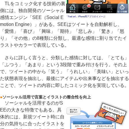
TLをコミック化する技術の裏
側には、独自開発のソーシャル
感情エンジン「SEE（Social E
「Feel on!」iPhone用アプリのイメージ
motion Engine）」がある。SEEはツイートを自動解析し、
「愛情」「喜び」「興味」「期待」「悲しみ」「驚き」「怒
り」「その他」の8種類に分類し、最適な感情に割り当てたイ
ラストやカラーで表現している。
さらに詳しく言うと、分類した感情に対しては、「とても」
「ふつう」「あまり」という3段階で重み付けを行う。その上
で、ツイートの中から「笑う」「うれしい」「美味い」といっ
た状態表現を抽出し、最後にアイテムや出来事などを抽出する
ことで、ツイートの内容に即したコミック化を実現している。
●
ソーシャル活用で言葉とイラストの整合性を向上
ソーシャルを活用するのがS
EEの大きな特徴でもある。具
体的には、新規ツイート時に自
分の気持ちに合ったイラストを