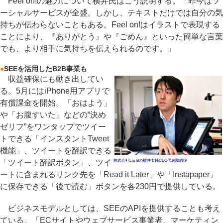
Feel on!の魅力について横井氏はこう説明する。「昨今はソ
ーシャルサービスが全盛。しかし、テキストだけでは自分の気
持ちが伝わらないこともある。Feel on!はイラストで表現する
ことにより、『ありがとう』や『ごめん』といった簡単な言葉
でも、より相手に気持ちを伝えられるのです。」
●
SEEを活用したB2B事業も
収益確保にも動き出してい
る。5月にはiPhone用アプリで
有償課金を開始。「おはよう」
や「お腹すいた」などの“決め
ゼリフ”をワンタップでツイー
トできる「インスタントTweet
機能」、ツイートを翻訳できる
「ツイート翻訳ボタン」、ツイ
株式会社L is Bの横井太輔CEO代表取締役
ートに含まれるリンク先を「Read it Later」や「Instapaper」
に保存できる「後で読む」ボタンを各230円で提供している。
ビジネスモデルとしては、SEEのAPIを提供することも考え
ている。「ECサイトやウェブサービス事業者、マーケティン