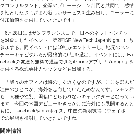
グコンサルタント、企業のプロモーション部門と共同で、感情
を軸としたさまざまな新しいサービスを生み出し、ユーザーに
付加価値を提供していきたいです」。
6月28日にはサンフランシスコで、日本のネットベンチャー
を対象にしたイベント「第2回SF New Tech JapanNight」にも
参加する。同イベントには19社がエントリーし、地元のベン
チャーキャピタルらが最終的に6社を選出。イベントには、Fa
cebookの友達と無料で通話できるiPhoneアプリ「Reengo」を
提供する株式会社カヤックなども出場する。
「我々のオフィスは海のすぐ近くなのですが、ここを選んだ
理由のひとつが、海外を志向していたためなんです。シモン君
も、人種や性別、国籍にとらわれないキャラクターとなってい
ます。今回の米国デビューをきっかけに海外にも展開するとと
もに、Facebookやmixiボイス、中国の新浪微博（ウェイボ）
での展開も検討していきたいですね。」
関連情報