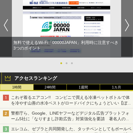
無料で使えるWi-Fi「00000JAPAN」利用時に注意すべき
3つのポイント
●
●
●
アクセスランキング
1時間
24時間
1週間
1カ月
これぞ着るエアコン!! コンビニで買える冷凍ペットボトルで体
を冷やす山善の水冷ベストがロードバイクにちょうどいい【ぼっ
ち・ざ・ろーど！その14】【空いた時間でなにしてる？】
警察庁ら、Google、LINEヤフーなどデジタル広告プラットフォ
ーム5社に「なりすまし詐欺広告」対策強化を要請 著名人の写
真や映像を使った投資詐欺などへの対策として
エレコム、ゼブラと共同開発した、タッチペンとしてもボールペ