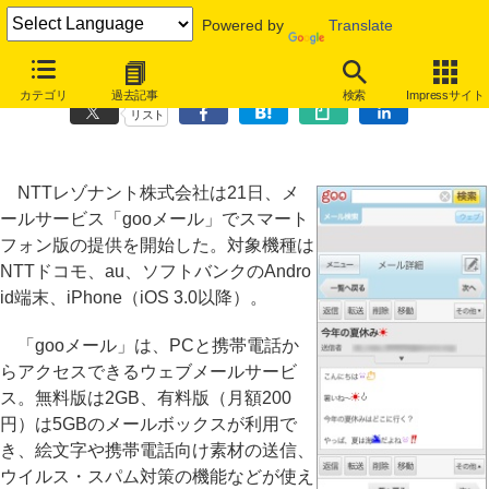
Powered by
Translate
「gooメール」スマートフォン版の提供を開始
カテゴリ
過去記事
検索
Impressサイト
リスト
NTTレゾナント株式会社は21日、メ
ールサービス「gooメール」でスマート
フォン版の提供を開始した。対象機種は
NTTドコモ、au、ソフトバンクのAndro
id端末、iPhone（iOS 3.0以降）。
「gooメール」は、PCと携帯電話か
らアクセスできるウェブメールサービ
ス。無料版は2GB、有料版（月額200
円）は5GBのメールボックスが利用で
き、絵文字や携帯電話向け素材の送信、
ウイルス・スパム対策の機能などが使え