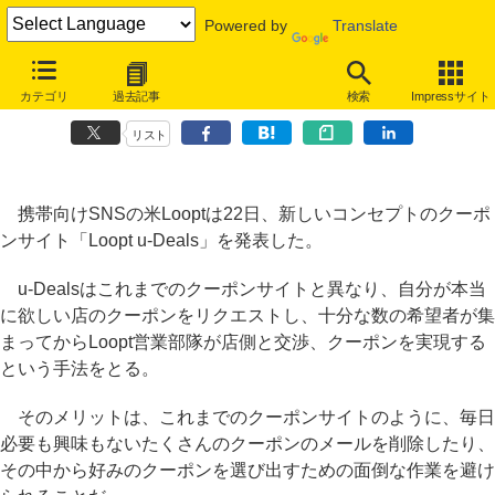
Powered by
Translate
米Looptが新種クーポンサービス、ユーザーが本当に欲しい店をリクエ
カテゴリ
過去記事
検索
Impressサイト
スト
リスト
携帯向けSNSの米Looptは22日、新しいコンセプトのクーポ
ンサイト「Loopt u-Deals」を発表した。
u-Dealsはこれまでのクーポンサイトと異なり、自分が本当
に欲しい店のクーポンをリクエストし、十分な数の希望者が集
まってからLoopt営業部隊が店側と交渉、クーポンを実現する
という手法をとる。
そのメリットは、これまでのクーポンサイトのように、毎日
必要も興味もないたくさんのクーポンのメールを削除したり、
その中から好みのクーポンを選び出すための面倒な作業を避け