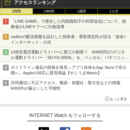
アクセスランキング
1時間
24時間
1週間
1カ月
「LINE GAME」で発生した内部識別子の外部送信について、総
務省がLINEヤフーに行政指導
radikoの配信基盤を設計した技術者、香取啓志氏が語る「放送×
インターネット」の次
USB充電式電動ドライバーに第三の刺客？ MAKERZのデジタ
ル電動ドライバー「SD-FA-2000L」を、ベッセル、パナソニッ
クと比較してみた 【テレワークグッズ・ミニレビュー 第165
ガイドライン違反の投稿を発見→アプリ自体をApp Storeで非公
回】
開へ。Appleの対応に賛否両論【やじうまWatch】
共同通信に不正アクセス。職員・加盟社・取引先などの情報
6000件が漏えいした可能性
もっと見る
INTERNET Watch をフォローする