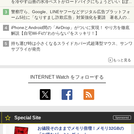
を冷やす山善の水冷ベストがロードバイクにちょうどいい【ぼっ
ち・ざ・ろーど！その14】【空いた時間でなにしてる？】
警察庁ら、Google、LINEヤフーなどデジタル広告プラットフォ
ーム5社に「なりすまし詐欺広告」対策強化を要請 著名人の写
真や映像を使った投資詐欺などへの対策として
iPhoneとAndroid間の「AirDrop」がついに実現！ やり方を徹底
解説【自宅Wi-Fiの“わからない”をスッキリ！】
持ち運び時は小さくなるスライドカバー式超薄型マウス、サンワ
サプライが発売
もっと見る
INTERNET Watch をフォローする
Special Site
お値段そのままでメモリ倍増！メモリ32GBの