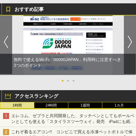
おすすめ記事
無料で使えるWi-Fi「00000JAPAN」利用時に注意すべき
3つのポイント
●
●
●
アクセスランキング
1時間
24時間
1週間
1カ月
エレコム、ゼブラと共同開発した、タッチペンとしてもボールペ
ンとしても使える「スタイラスツーウェイ」発売 iPadにも紙に
も、持ち替えずに書き込める
これぞ着るエアコン!! コンビニで買える冷凍ペットボトルで体