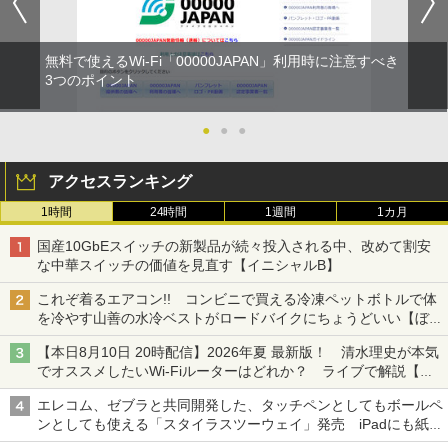
無料で使えるWi-Fi「00000JAPAN」利用時に注意すべき
3つのポイント
●
●
●
アクセスランキング
1時間
24時間
1週間
1カ月
国産10GbEスイッチの新製品が続々投入される中、改めて割安
な中華スイッチの価値を見直す【イニシャルB】
これぞ着るエアコン!! コンビニで買える冷凍ペットボトルで体
を冷やす山善の水冷ベストがロードバイクにちょうどいい【ぼっ
ち・ざ・ろーど！その14】【空いた時間でなにしてる？】
【本日8月10日 20時配信】2026年夏 最新版！ 清水理史が本気
でオススメしたいWi-Fiルーターはどれか？ ライブで解説【清
水理史の「イニシャルB」チャンネル】
エレコム、ゼブラと共同開発した、タッチペンとしてもボールペ
ンとしても使える「スタイラスツーウェイ」発売 iPadにも紙に
も、持ち替えずに書き込める