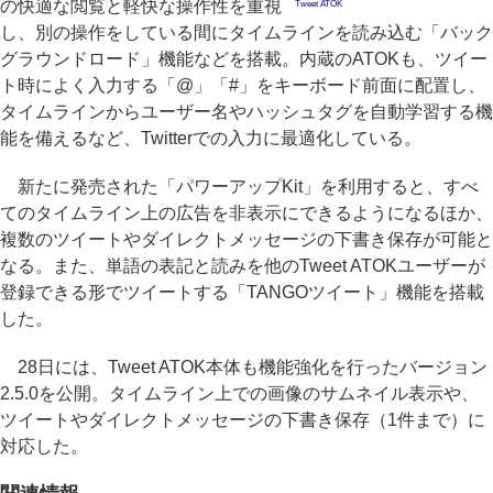
の快適な閲覧と軽快な操作性を重視
Tweet ATOK
し、別の操作をしている間にタイムラインを読み込む「バック
グラウンドロード」機能などを搭載。内蔵のATOKも、ツイー
ト時によく入力する「@」「#」をキーボード前面に配置し、
タイムラインからユーザー名やハッシュタグを自動学習する機
能を備えるなど、Twitterでの入力に最適化している。
新たに発売された「パワーアップKit」を利用すると、すべ
てのタイムライン上の広告を非表示にできるようになるほか、
複数のツイートやダイレクトメッセージの下書き保存が可能と
なる。また、単語の表記と読みを他のTweet ATOKユーザーが
登録できる形でツイートする「TANGOツイート」機能を搭載
した。
28日には、Tweet ATOK本体も機能強化を行ったバージョン
2.5.0を公開。タイムライン上での画像のサムネイル表示や、
ツイートやダイレクトメッセージの下書き保存（1件まで）に
対応した。