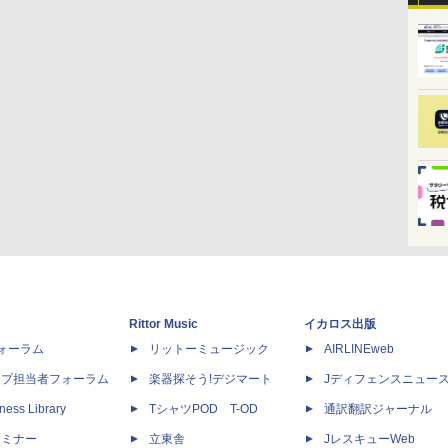
Rittor Music
イカロス出版
dフォーラム
リットーミュージック
AIRLINEweb
ップ担当者フォーラム
楽器探そう!デジマート
Jディフェンスニュー
ness Library
TシャツPOD T-OD
通訳翻訳ジャーナル
セミナー
立東舎
JレスキューWeb