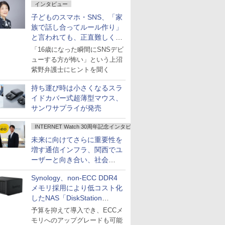
インタビュー
子どものスマホ・SNS、「家
族で話し合ってルール作り」
と言われても、正直難しくな
いですか？
「16歳になった瞬間にSNSデビ
ューする方が怖い」という上沼
紫野弁護士にヒントを聞く
持ち運び時は小さくなるスラ
イドカバー式超薄型マウス、
サンワサプライが発売
INTERNET Watch 30周年記念インタビュー
未来に向けてさらに重要性を
増す通信インフラ、関西でユ
ーザーと向き合い、社会
の“あたらしい”を起動し続け
Synology、non-ECC DDR4
る～オプテージ
メモリ採用により低コスト化
したNAS「DiskStation
neo+」シリーズ
予算を抑えて導入でき、ECCメ
モリへのアップグレードも可能