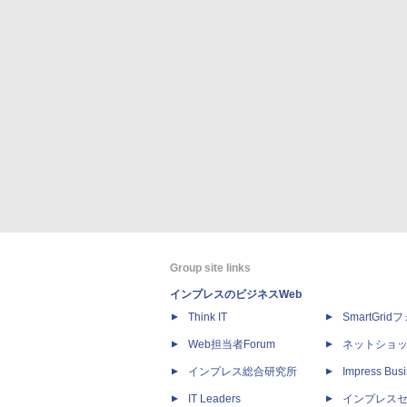
Group site links
インプレスのビジネスWeb
Think IT
SmartGri
Web担当者Forum
ネットショ
インプレス総合研究所
Impress Busi
IT Leaders
インプレス