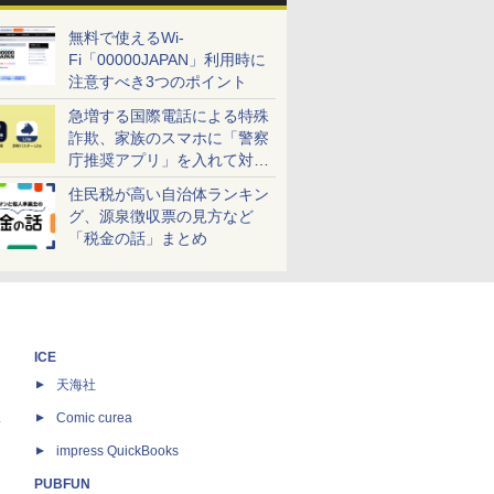
無料で使えるWi-
Fi「00000JAPAN」利用時に
注意すべき3つのポイント
急増する国際電話による特殊
詐欺、家族のスマホに「警察
庁推奨アプリ」を入れて対策
しよう！
住民税が高い自治体ランキン
グ、源泉徴収票の見方など
「税金の話」まとめ
ICE
天海社
ス
Comic curea
impress QuickBooks
PUBFUN