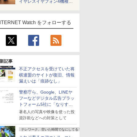
イヤレスイヤフォン4機種を
一気に聴く
NTERNET Watch をフォローする
新記事
不正アクセスを受けていた将
棋連盟のサイトが復旧、情報
漏えいは「痕跡なし」
警察庁ら、Google、LINEヤ
フーなどデジタル広告プラッ
トフォーム5社に「なりすま
し詐欺広告」対策強化を要請
著名人の写真や映像を使った投
資詐欺などへの対策として
テレワーク、空いた時間でなにしてる？