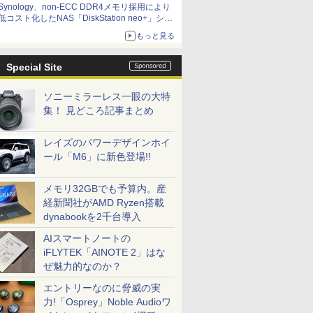
Synology、non-ECC DDR4メモリ採用により
低コスト化したNAS「DiskStation neo+」シリ
ーズ 予算を抑えて導入でき、ECCメモリへの
もっと見る
アップグレードも可能
Special Site
ソニーミラーレス一眼の大特
集！ 見どころ記事まとめ
レイズのパワーデザインホイ
ール「M6」に新色登場!!
メモリ32GBでも予算内。産
経新聞社がAMD Ryzen搭載
dynabookを2千台導入
AIスマートノートの
iFLYTEK「AINOTE 2」はな
ぜ魅力的なのか？
エントリーなのに脅威の実
力!「Osprey」Noble Audioワ