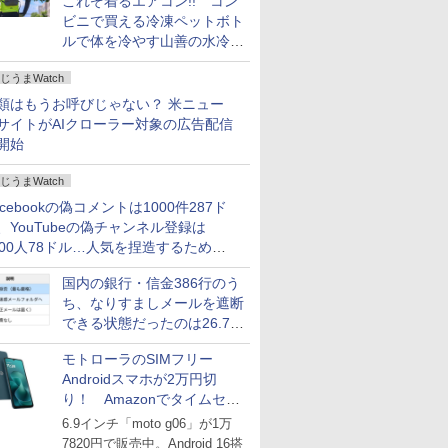
これぞ着るエアコン!! コン
ビニで買える冷凍ペットボト
ルで体を冷やす山善の水冷ベ
ストがロードバイクにちょう
じうまWatch
どいい【ぼっち・ざ・ろー
ど！その14】
類はもうお呼びじゃない？ 米ニュー
サイトがAIクローラー対象の広告配信
開始
じうまWatch
acebookの偽コメントは1000件287ド
、YouTubeの偽チャンネル登録は
000人78ドル…人気を捏造するための
格リストが公開中
国内の銀行・信金386行のう
ち、なりすましメールを遮断
できる状態だったのは26.7％
にとどまる～GMOブランド
モトローラのSIMフリー
セキュリティ調査
Androidスマホが2万円切
り！ Amazonでタイムセー
ル
6.9インチ「moto g06」が1万
7820円で販売中。Android 16搭