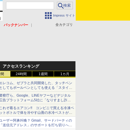
Impress サイト
全カテゴリ
バックナンバー
アクセスランキング
時間
24時間
1週間
1カ月
エレコム、ゼブラと共同開発した、タッチペン
としてもボールペンとしても使える「スタイラ
スツーウェイ」発売 iPadにも紙にも、持ち替
警察庁ら、Google、LINEヤフーなどデジタル
えずに書き込める
広告プラットフォーム5社に「なりすまし詐欺
広告」対策強化を要請 著名人の写真や映像を
これぞ着るエアコン!! コンビニで買える冷凍ペ
使った投資詐欺などへの対策として
ットボトルで体を冷やす山善の水冷ベストがロ
ードバイクにちょうどいい【ぼっち・ざ・ろー
ユーザー阿鼻叫喚？ Gmail、サードパーティの
ど！その14】【空いた時間でなにしてる？】
「送信元アドレス」のサポートを打ち切りへ
【やじうまWatch】