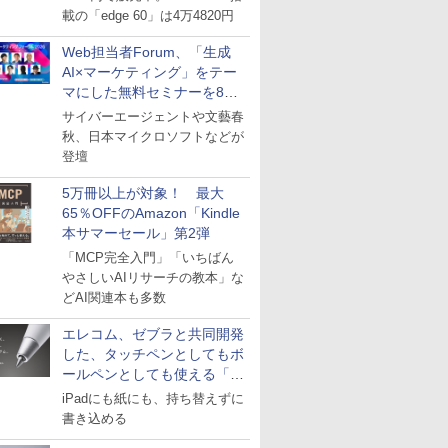
載の「edge 60」は4万4820円
Web担当者Forum、「生成
AI×マーケティング」をテー
マにした無料セミナーを8月
27日にオンライン開催
サイバーエージェントや文藝春
秋、日本マイクロソフトなどが
登壇
5万冊以上が対象！ 最大
65％OFFのAmazon「Kindle
本サマーセール」第2弾
「MCP完全入門」「いちばん
やさしいAIリサーチの教本」な
どAI関連本も多数
エレコム、ゼブラと共同開発
した、タッチペンとしてもボ
ールペンとしても使える「ス
タイラスツーウェイ」発売
iPadにも紙にも、持ち替えずに
書き込める