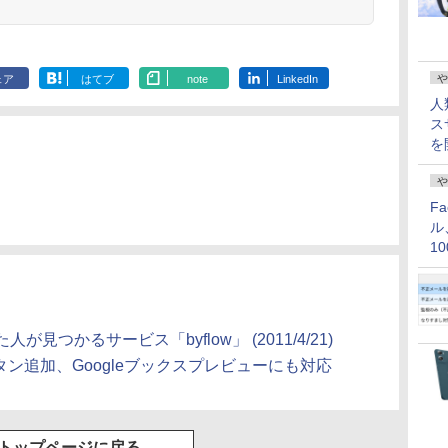
や
ェア
はてブ
note
LinkedIn
人
ス
を
や
F
ル
1
価
つかるサービス「byflow」 (2011/4/21)
ボタン追加、Googleブックスプレビューにも対応
トップページに戻る