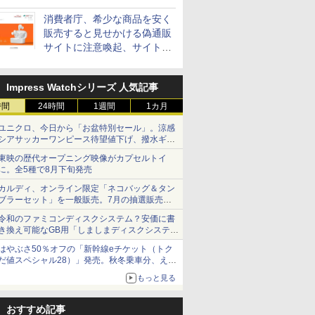
消費者庁、希少な商品を安く
販売すると見せかける偽通販
サイトに注意喚起、サイト名
とドメイン名を公表
Impress Watchシリーズ 人気記事
時間
24時間
1週間
1カ月
ユニクロ、今日から「お盆特別セール」。涼感
シアサッカーワンピース待望値下げ、撥水ギア
ショーツは1990円に
東映の歴代オープニング映像がカプセルトイ
に。全5種で8月下旬発売
カルディ、オンライン限定「ネコバッグ＆タン
ブラーセット」を一般販売。7月の抽選販売の
当選無効分
令和のファミコンディスクシステム？安価に書
き換え可能なGB用「しましまディスクシステ
ム」
はやぶさ50％オフの「新幹線eチケット（トク
だ値スペシャル28）」発売。秋冬乗車分、えき
ねっと限定
もっと見る
おすすめ記事