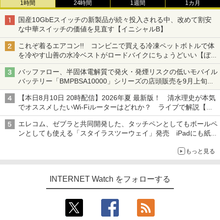
1時間
24時間
1週間
1カ月
国産10GbEスイッチの新製品が続々投入される中、改めて割安
な中華スイッチの価値を見直す【イニシャルB】
これぞ着るエアコン!! コンビニで買える冷凍ペットボトルで体
を冷やす山善の水冷ベストがロードバイクにちょうどいい【ぼっ
ち・ざ・ろーど！その14】【空いた時間でなにしてる？】
バッファロー、半固体電解質で発火・発煙リスクの低いモバイル
バッテリー「BMPBSA10000」シリーズの店頭販売を9月上旬に
開始
【本日8月10日 20時配信】2026年夏 最新版！ 清水理史が本気
でオススメしたいWi-Fiルーターはどれか？ ライブで解説【清
水理史の「イニシャルB」チャンネル】
エレコム、ゼブラと共同開発した、タッチペンとしてもボールペ
ンとしても使える「スタイラスツーウェイ」発売 iPadにも紙に
も、持ち替えずに書き込める
もっと見る
INTERNET Watch をフォローする