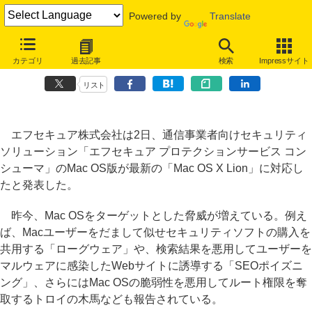
Powered by
Translate
エフセキュア、ISP向けセキュリティサービスを「Mac OS X Lion」に
カテゴリ
過去記事
検索
Impressサイト
対応
リスト
エフセキュア株式会社は2日、通信事業者向けセキュリティ
ソリューション「エフセキュア プロテクションサービス コン
シューマ」のMac OS版が最新の「Mac OS X Lion」に対応し
たと発表した。
昨今、Mac OSをターゲットとした脅威が増えている。例え
ば、Macユーザーをだまして似せセキュリティソフトの購入を
共用する「ローグウェア」や、検索結果を悪用してユーザーを
マルウェアに感染したWebサイトに誘導する「SEOポイズニ
ング」、さらにはMac OSの脆弱性を悪用してルート権限を奪
取するトロイの木馬なども報告されている。