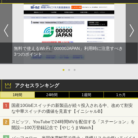
無料で使えるWi-Fi「00000JAPAN」利用時に注意すべき
3つのポイント
●
●
●
アクセスランキング
1時間
24時間
1週間
1カ月
国産10GbEスイッチの新製品が続々投入される中、改めて割安
な中華スイッチの価値を見直す【イニシャルB】
スピッツ、YouTubeで24時間MVを配信する「ステーション」を
開設―100万登録記念で【やじうまWatch】