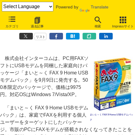
Powered by
Translate
インターコム、FAXソフト「まいと～く FAX 9 Home」のUSBモデム
カテゴリ
過去記事
検索
Impressサイト
同梱版を発売
リスト
株式会社インターコムは、PC用FAXソ
フトにUSBモデムを同梱した家庭向けパ
ッケージ「まいと～く FAX 9 Home USB
モデムパック」を9月9日に発売する。50
0本限定のパッケージで、価格は9975
円。対応OSはWindows 7/Vista/XP。
「まいと～く FAX 9 Home USBモデム
パック」は、家庭でFAXを利用する個人
まいと～く FAX 9 Home USBモデムパッ
ク
ユーザーをターゲットにしたパッケー
ジ。市販のPCにFAXモデムが搭載されなくなってきたことを