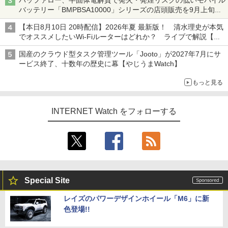
バッファロー、半固体電解質で発火・発煙リスクの低いモバイル
バッテリー「BMPBSA10000」シリーズの店頭販売を9月上旬に
開始
【本日8月10日 20時配信】2026年夏 最新版！ 清水理史が本気
でオススメしたいWi-Fiルーターはどれか？ ライブで解説【清
水理史の「イニシャルB」チャンネル】
国産のクラウド型タスク管理ツール「Jooto」が2027年7月にサ
ービス終了、十数年の歴史に幕【やじうまWatch】
もっと見る
INTERNET Watch をフォローする
Special Site
レイズのパワーデザインホイール「M6」に新
色登場!!