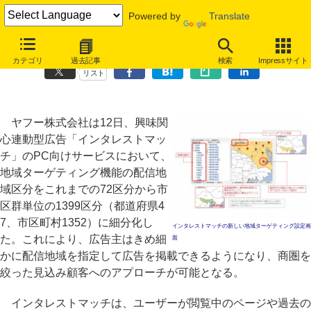
Powered by
Translate
ヤフー、「インタレストマッチ」配信地域を市区群単位に細分化
カテゴリ
過去記事
検索
Impressサイト
リスト
ヤフー株式会社は12日、興味関
心連動型広告「インタレストマッ
チ」のPC向けサービスにおいて、
地域ターゲティング機能の配信地
域区分をこれまでの72区分から市
区群単位の1399区分（都道府県4
7、市区町村1352）に細分化し
インタレストマッチの新しい地域ターゲティング設定画
た。これにより、広告主はきめ細
面
かに配信地域を指定して広告を掲載できるようになり、商圏を
絞った見込み顧客へのアプローチが可能となる。
インタレストマッチは、ユーザーが閲覧中のページや過去の