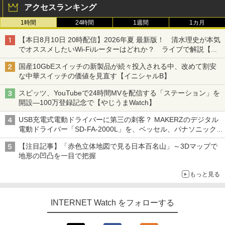
アクセスランキング
1時間
24時間
1週間
1カ月
【本日8月10日 20時配信】2026年夏 最新版！ 清水理史が本気
でオススメしたいWi-Fiルーターはどれか？ ライブで解説【清
水理史の「イニシャルB」チャンネル】
国産10GbEスイッチの新製品が続々投入される中、改めて割安
な中華スイッチの価値を見直す【イニシャルB】
スピッツ、YouTubeで24時間MVを配信する「ステーション」を
開設―100万登録記念で【やじうまWatch】
USB充電式電動ドライバーに第三の刺客？ MAKERZのデジタル
電動ドライバー「SD-FA-2000L」を、ベッセル、パナソニック
と比較してみた記事に注目が集まる【アクセスランキング】
【注目記事】「赤色立体地図で見る日本百名山」～3Dマップで
地形の凹凸を一目で把握
もっと見る
INTERNET Watch をフォローする