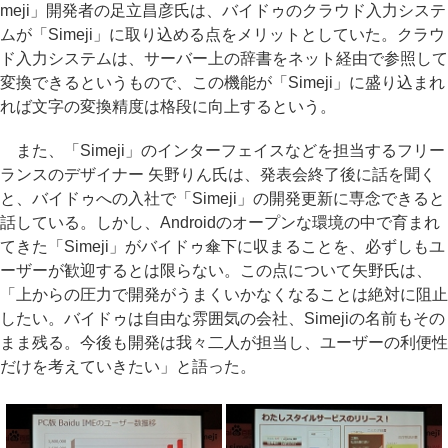
meji」開発者の足立昌彦氏は、バイドゥのクラウド入力システ
ムが「Simeji」に取り込める点をメリットとしていた。クラウ
ド入力システムは、サーバー上の辞書をネット経由で参照して
変換できるというもので、この機能が「Simeji」に盛り込まれ
れば文字の変換精度は格段に向上するという。
また、「Simeji」のインターフェイスなどを担当するフリー
ランスのデザイナー 矢野りん氏は、発表会終了後に話を聞く
と、バイドゥへの入社で「Simeji」の開発更新に専念できると
話している。しかし、Androidのオープンな環境の中で育まれ
てきた「Simeji」がバイドゥ傘下に収まることを、必ずしもユ
ーザーが歓迎するとは限らない。この点について矢野氏は、
「上からの圧力で開発がうまくいかなくなることは絶対に阻止
したい。バイドゥは自由な雰囲気の会社、Simejiの名前もその
まま残る。今後も開発は我々二人が担当し、ユーザーの利便性
だけを考えていきたい」と語った。