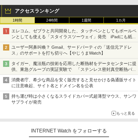
アクセスランキング
1時間
24時間
1週間
1カ月
エレコム、ゼブラと共同開発した、タッチペンとしてもボールペ
ンとしても使える「スタイラスツーウェイ」発売 iPadにも紙に
も、持ち替えずに書き込める
ユーザー阿鼻叫喚？ Gmail、サードパーティの「送信元アドレ
ス」のサポートを打ち切りへ【やじうまWatch】
タイガー、魔法瓶の技術を応用した断熱材をデータセンターに提
供、東急グループの実証実験で 「ステンレス密封真空断熱パネ
ル TIVIP」
消費者庁、希少な商品を安く販売すると見せかける偽通販サイト
に注意喚起、サイト名とドメイン名を公表
持ち運び時は小さくなるスライドカバー式超薄型マウス、サンワ
サプライが発売
もっと見る
INTERNET Watch をフォローする