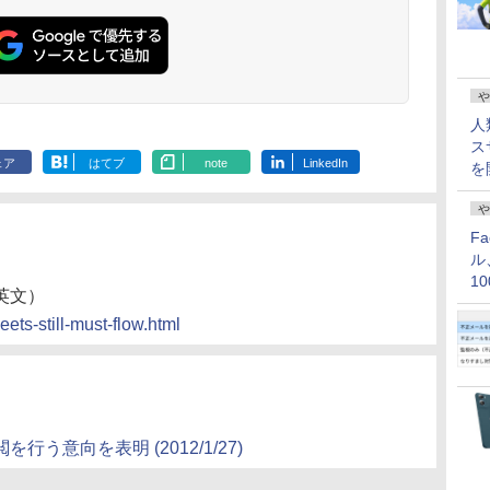
や
人
ス
ェア
はてブ
note
LinkedIn
を
や
F
ル
1
英文）
価
eets-still-must-flow.html
を行う意向を表明 (2012/1/27)