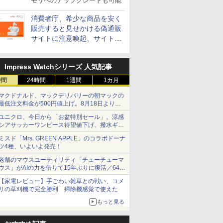
モリへのアップグレードも可能
消費者庁、希少な商品を安く
販売すると見せかける偽通販
サイトに注意喚起、サイト名
とドメイン名を公表
Impress Watchシリーズ 人気記事
時間
24時間
1週間
1カ月
マクドナルド、マックデリバリーの朝マックの
最低注文料金が500円値上げ。8月18日より
1,500円から受付
ユニクロ、今日から「お盆特別セール」。涼感
シアサッカーワンピース待望値下げ、撥水ギア
ショーツは1990円に
ミスド「Mrs. GREEN APPLE」のコラボドーナ
ツ4種、いよいよ発売！
老舗のマウスユーティリティ「チューチューマ
ウス」がAIの力を借りて15年ぶりに復活／64bit
化、Windows 10/11、「Chrome」も走り回
【家電レビュー】手ごわい雑草との戦い、コメ
る。復活記念で2026年末まで500円
リの草刈機で完全勝利 掃除機感覚で使えた
もっと見る