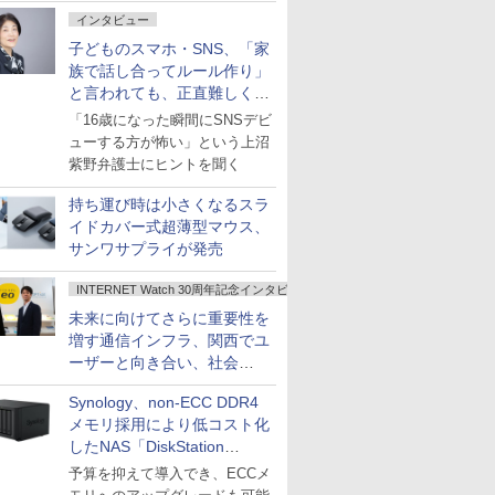
インタビュー
子どものスマホ・SNS、「家
族で話し合ってルール作り」
と言われても、正直難しくな
いですか？
「16歳になった瞬間にSNSデビ
ューする方が怖い」という上沼
紫野弁護士にヒントを聞く
持ち運び時は小さくなるスラ
イドカバー式超薄型マウス、
サンワサプライが発売
INTERNET Watch 30周年記念インタビュー
未来に向けてさらに重要性を
増す通信インフラ、関西でユ
ーザーと向き合い、社会
の“あたらしい”を起動し続け
Synology、non-ECC DDR4
る～オプテージ
メモリ採用により低コスト化
したNAS「DiskStation
neo+」シリーズ
予算を抑えて導入でき、ECCメ