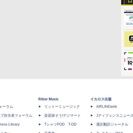
Rittor Music
イカロス出版
dフォーラム
リットーミュージック
AIRLINEweb
ップ担当者フォーラム
楽器探そう!デジマート
Jディフェンスニュー
ness Library
TシャツPOD T-OD
通訳翻訳ジャーナル