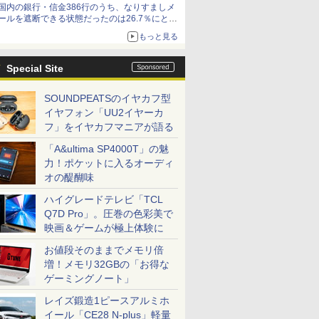
国内の銀行・信金386行のうち、なりすましメ
ールを遮断できる状態だったのは26.7％にとど
まる～GMOブランドセキュリティ調査
もっと見る
Special Site
SOUNDPEATSのイヤカフ型
イヤフォン「UU2イヤーカ
フ」をイヤカフマニアが語る
「A&ultima SP4000T」の魅
力！ポケットに入るオーディ
オの醍醐味
ハイグレードテレビ「TCL
Q7D Pro」。圧巻の色彩美で
映画＆ゲームが極上体験に
お値段そのままでメモリ倍
増！メモリ32GBの「お得な
ゲーミングノート」
レイズ鍛造1ピースアルミホ
イール「CE28 N-plus」軽量