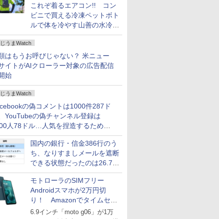
これぞ着るエアコン!! コン
ビニで買える冷凍ペットボト
ルで体を冷やす山善の水冷ベ
ストがロードバイクにちょう
じうまWatch
どいい【ぼっち・ざ・ろー
ど！その14】
類はもうお呼びじゃない？ 米ニュー
サイトがAIクローラー対象の広告配信
開始
じうまWatch
acebookの偽コメントは1000件287ド
、YouTubeの偽チャンネル登録は
000人78ドル…人気を捏造するための
格リストが公開中
国内の銀行・信金386行のう
ち、なりすましメールを遮断
できる状態だったのは26.7％
にとどまる～GMOブランド
モトローラのSIMフリー
セキュリティ調査
Androidスマホが2万円切
り！ Amazonでタイムセー
ル
6.9インチ「moto g06」が1万