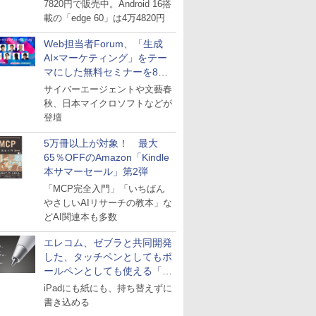
7820円で販売中。Android 16搭
載の「edge 60」は4万4820円
Web担当者Forum、「生成
AI×マーケティング」をテー
マにした無料セミナーを8月
27日にオンライン開催
サイバーエージェントや文藝春
秋、日本マイクロソフトなどが
登壇
5万冊以上が対象！ 最大
65％OFFのAmazon「Kindle
本サマーセール」第2弾
「MCP完全入門」「いちばん
やさしいAIリサーチの教本」な
どAI関連本も多数
エレコム、ゼブラと共同開発
した、タッチペンとしてもボ
ールペンとしても使える「ス
タイラスツーウェイ」発売
iPadにも紙にも、持ち替えずに
書き込める