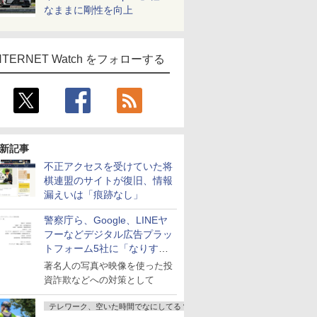
なままに剛性を向上
NTERNET Watch をフォローする
新記事
不正アクセスを受けていた将
棋連盟のサイトが復旧、情報
漏えいは「痕跡なし」
警察庁ら、Google、LINEヤ
フーなどデジタル広告プラッ
トフォーム5社に「なりすま
し詐欺広告」対策強化を要請
著名人の写真や映像を使った投
資詐欺などへの対策として
テレワーク、空いた時間でなにしてる？