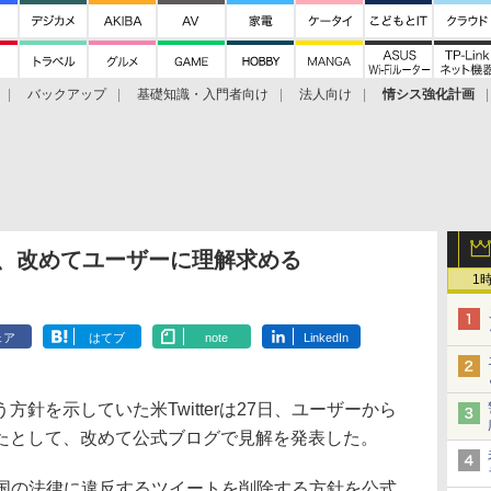
バックアップ
基礎知識・入門者向け
法人向け
情シス強化計画
に反発、改めてユーザーに理解求める
1
ェア
はてブ
note
LinkedIn
針を示していた米Twitterは27日、ユーザーから
たとして、改めて公式ブログで見解を発表した。
日、各国の法律に違反するツイートを削除する方針を公式