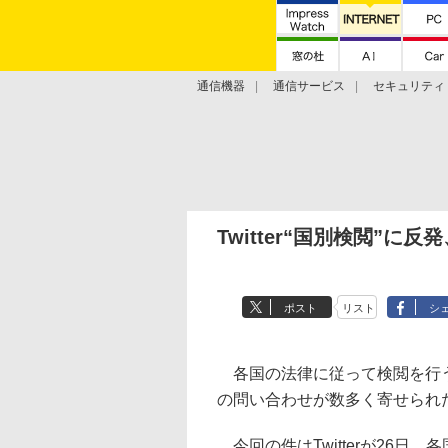
通信機器
通信サービス
セキュリティ
技術動向
Twitter“国別検閲”
ポスト
リスト
シ
各国の法律に従って検閲を行う方
の問い合わせが数多く寄せられ
今回の件はTwitterが26