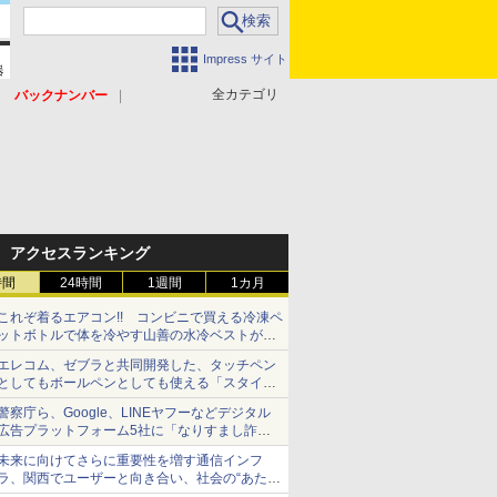
Impress サイト
全カテゴリ
バックナンバー
アクセスランキング
時間
24時間
1週間
1カ月
これぞ着るエアコン!! コンビニで買える冷凍ペ
ットボトルで体を冷やす山善の水冷ベストがロ
ードバイクにちょうどいい【ぼっち・ざ・ろー
エレコム、ゼブラと共同開発した、タッチペン
ど！その14】【空いた時間でなにしてる？】
としてもボールペンとしても使える「スタイラ
スツーウェイ」発売 iPadにも紙にも、持ち替
警察庁ら、Google、LINEヤフーなどデジタル
えずに書き込める
広告プラットフォーム5社に「なりすまし詐欺
広告」対策強化を要請 著名人の写真や映像を
未来に向けてさらに重要性を増す通信インフ
使った投資詐欺などへの対策として
ラ、関西でユーザーと向き合い、社会の“あたら
しい”を起動し続ける～オプテージ