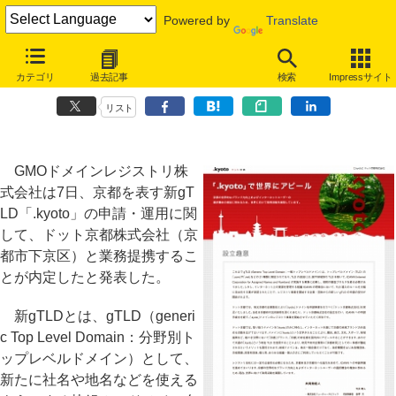
Powered by
Translate
京都の新gTLD「.kyoto」、申請・運用業務でGMOがサポートに名乗
カテゴリ
過去記事
検索
Impressサイト
り
リスト
GMOドメインレジストリ株
式会社は7日、京都を表す新gT
LD「.kyoto」の申請・運用に関
して、ドット京都株式会社（京
都市下京区）と業務提携するこ
とが内定したと発表した。
新gTLDとは、gTLD（generi
c Top Level Domain：分野別ト
ップレベルドメイン）として、
新たに社名や地名などを使える