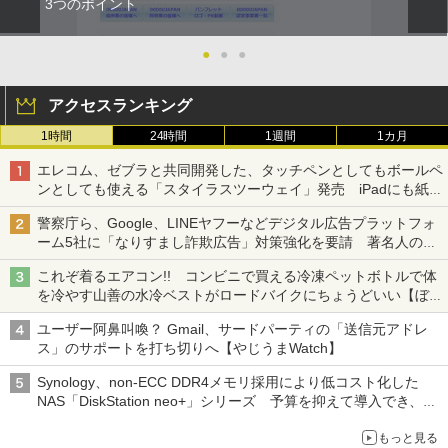
3つのポイント
●
●
●
アクセスランキング
1時間
24時間
1週間
1カ月
エレコム、ゼブラと共同開発した、タッチペンとしてもボールペ
ンとしても使える「スタイラスツーウェイ」発売 iPadにも紙に
も、持ち替えずに書き込める
警察庁ら、Google、LINEヤフーなどデジタル広告プラットフォ
ーム5社に「なりすまし詐欺広告」対策強化を要請 著名人の写
真や映像を使った投資詐欺などへの対策として
これぞ着るエアコン!! コンビニで買える冷凍ペットボトルで体
を冷やす山善の水冷ベストがロードバイクにちょうどいい【ぼっ
ち・ざ・ろーど！その14】【空いた時間でなにしてる？】
ユーザー阿鼻叫喚？ Gmail、サードパーティの「送信元アドレ
ス」のサポートを打ち切りへ【やじうまWatch】
Synology、non-ECC DDR4メモリ採用により低コスト化した
NAS「DiskStation neo+」シリーズ 予算を抑えて導入でき、
ECCメモリへのアップグレードも可能
もっと見る