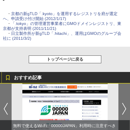
・
京都の新gTLD「.kyoto」を運用するレジストリを府が選定
へ、申請受け付け開始 (2012/1/17)
・
「.tokyo」の管理運営事業者にGMOドメインレジストリ、東
京都が支持表明 (2011/11/21)
・
日立製作所が新gTLD「.hitachi」、運用はGMOのグループ会
社に (2011/3/2)
トップページに戻る
おすすめ記事
無料で使えるWi-Fi「00000JAPAN」利用時に注意すべき