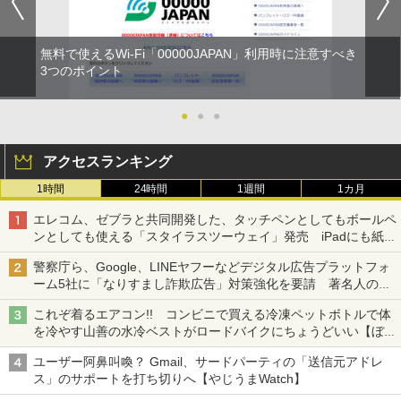
無料で使えるWi-Fi「00000JAPAN」利用時に注意すべき
3つのポイント
●
●
●
アクセスランキング
1時間
24時間
1週間
1カ月
エレコム、ゼブラと共同開発した、タッチペンとしてもボールペ
ンとしても使える「スタイラスツーウェイ」発売 iPadにも紙に
も、持ち替えずに書き込める
警察庁ら、Google、LINEヤフーなどデジタル広告プラットフォ
ーム5社に「なりすまし詐欺広告」対策強化を要請 著名人の写
真や映像を使った投資詐欺などへの対策として
これぞ着るエアコン!! コンビニで買える冷凍ペットボトルで体
を冷やす山善の水冷ベストがロードバイクにちょうどいい【ぼっ
ち・ざ・ろーど！その14】【空いた時間でなにしてる？】
ユーザー阿鼻叫喚？ Gmail、サードパーティの「送信元アドレ
ス」のサポートを打ち切りへ【やじうまWatch】