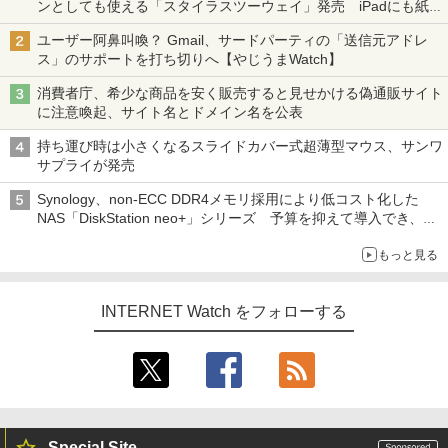
ンとしても使える「スタイラスツーウェイ」発売 iPadにも紙に
も、持ち替えずに書き込める
ユーザー阿鼻叫喚？ Gmail、サードパーティの「送信元アドレ
ス」のサポートを打ち切りへ【やじうまWatch】
消費者庁、希少な商品を安く販売すると見せかける偽通販サイト
に注意喚起、サイト名とドメイン名を公表
持ち運び時は小さくなるスライドカバー式超薄型マウス、サンワ
サプライが発売
Synology、non-ECC DDR4メモリ採用により低コスト化した
NAS「DiskStation neo+」シリーズ 予算を抑えて導入でき、
ECCメモリへのアップグレードも可能
もっと見る
INTERNET Watch をフォローする
Special Site