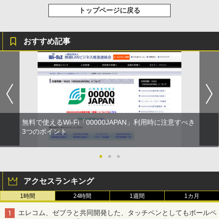
トップページに戻る
おすすめ記事
無料で使えるWi-Fi「00000JAPAN」利用時に注意すべき
3つのポイント
●
●
●
アクセスランキング
1時間
24時間
1週間
1カ月
エレコム、ゼブラと共同開発した、タッチペンとしてもボールペ