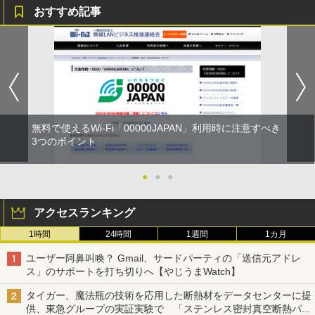
おすすめ記事
無料で使えるWi-Fi「00000JAPAN」利用時に注意すべき
3つのポイント
●
●
●
アクセスランキング
1時間
24時間
1週間
1カ月
ユーザー阿鼻叫喚？ Gmail、サードパーティの「送信元アドレ
ス」のサポートを打ち切りへ【やじうまWatch】
タイガー、魔法瓶の技術を応用した断熱材をデータセンターに提
供、東急グループの実証実験で 「ステンレス密封真空断熱パネ