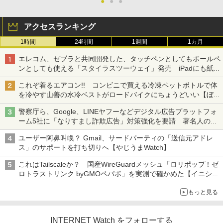
●
●
●
アクセスランキング
1時間
24時間
1週間
1カ月
エレコム、ゼブラと共同開発した、タッチペンとしてもボールペ
ンとしても使える「スタイラスツーウェイ」発売 iPadにも紙に
も、持ち替えずに書き込める
これぞ着るエアコン!! コンビニで買える冷凍ペットボトルで体
を冷やす山善の水冷ベストがロードバイクにちょうどいい【ぼっ
ち・ざ・ろーど！その14】【空いた時間でなにしてる？】
警察庁ら、Google、LINEヤフーなどデジタル広告プラットフォ
ーム5社に「なりすまし詐欺広告」対策強化を要請 著名人の写
真や映像を使った投資詐欺などへの対策として
ユーザー阿鼻叫喚？ Gmail、サードパーティの「送信元アドレ
ス」のサポートを打ち切りへ【やじうまWatch】
これはTailscaleか？ 国産WireGuardメッシュ「ロリポップ！ゼ
ロトラストリンク byGMOペパボ」を実測で確かめた【イニシャ
ルB】
もっと見る
INTERNET Watch をフォローする