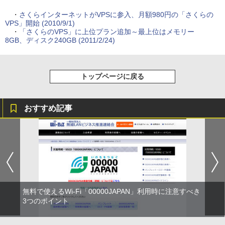
・
さくらインターネットがVPSに参入、月額980円の「さくらの
VPS」開始 (2010/9/1)
・
「さくらのVPS」に上位プラン追加～最上位はメモリー
8GB、ディスク240GB (2011/2/24)
トップページに戻る
おすすめ記事
無料で使えるWi-Fi「00000JAPAN」利用時に注意すべき
3つのポイント