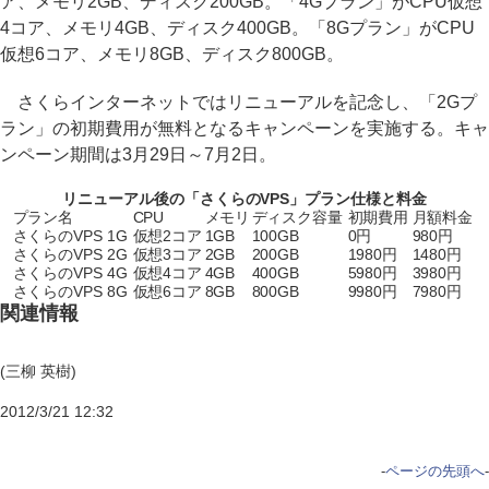
ア、メモリ2GB、ディスク200GB。「4Gプラン」がCPU仮想
4コア、メモリ4GB、ディスク400GB。「8Gプラン」がCPU
仮想6コア、メモリ8GB、ディスク800GB。
さくらインターネットではリニューアルを記念し、「2Gプ
ラン」の初期費用が無料となるキャンペーンを実施する。キャ
ンペーン期間は3月29日～7月2日。
リニューアル後の「さくらのVPS」プラン仕様と料金
プラン名
CPU
メモリ
ディスク容量
初期費用
月額料金
さくらのVPS 1G
仮想2コア
1GB
100GB
0円
980円
さくらのVPS 2G
仮想3コア
2GB
200GB
1980円
1480円
さくらのVPS 4G
仮想4コア
4GB
400GB
5980円
3980円
さくらのVPS 8G
仮想6コア
8GB
800GB
9980円
7980円
関連情報
(三柳 英樹)
2012/3/21 12:32
-
ページの先頭へ
-