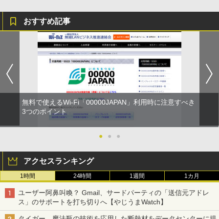
おすすめ記事
無料で使えるWi-Fi「00000JAPAN」利用時に注意すべき
3つのポイント
●
●
●
アクセスランキング
1時間
24時間
1週間
1カ月
ユーザー阿鼻叫喚？ Gmail、サードパーティの「送信元アドレ
ス」のサポートを打ち切りへ【やじうまWatch】
タイガー、魔法瓶の技術を応用した断熱材をデータセンターに提