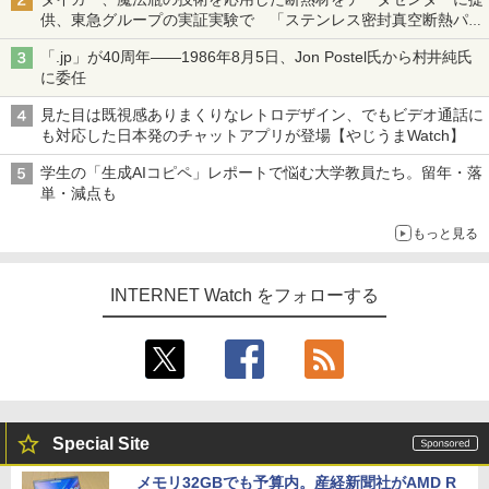
供、東急グループの実証実験で 「ステンレス密封真空断熱パネ
ル TIVIP」
「.jp」が40周年――1986年8月5日、Jon Postel氏から村井純氏
に委任
見た目は既視感ありまくりなレトロデザイン、でもビデオ通話に
も対応した日本発のチャットアプリが登場【やじうまWatch】
学生の「生成AIコピペ」レポートで悩む大学教員たち。留年・落
単・減点も
もっと見る
INTERNET Watch をフォローする
Special Site
メモリ32GBでも予算内。産経新聞社がAMD R