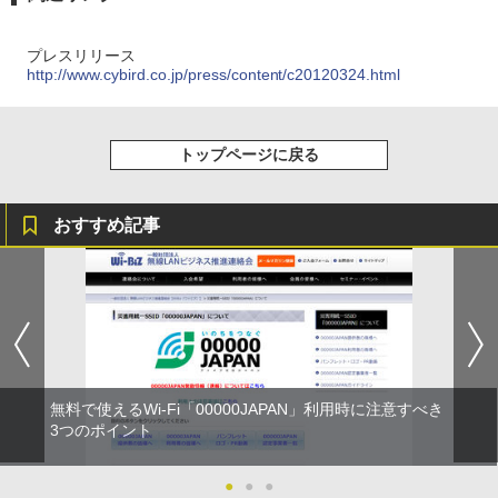
プレスリリース
http://www.cybird.co.jp/press/content/c20120324.html
トップページに戻る
おすすめ記事
無料で使えるWi-Fi「00000JAPAN」利用時に注意すべき
3つのポイント
●
●
●