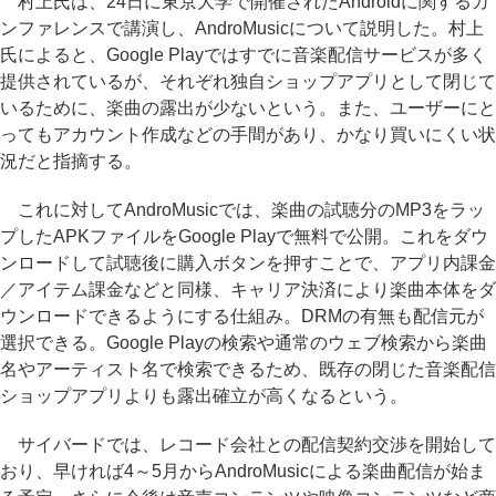
村上氏は、24日に東京大学で開催されたAndroidに関するカ
ンファレンスで講演し、AndroMusicについて説明した。村上
氏によると、Google Playではすでに音楽配信サービスが多く
提供されているが、それぞれ独自ショップアプリとして閉じて
いるために、楽曲の露出が少ないという。また、ユーザーにと
ってもアカウント作成などの手間があり、かなり買いにくい状
況だと指摘する。
これに対してAndroMusicでは、楽曲の試聴分のMP3をラッ
プしたAPKファイルをGoogle Playで無料で公開。これをダウ
ンロードして試聴後に購入ボタンを押すことで、アプリ内課金
／アイテム課金などと同様、キャリア決済により楽曲本体をダ
ウンロードできるようにする仕組み。DRMの有無も配信元が
選択できる。Google Playの検索や通常のウェブ検索から楽曲
名やアーティスト名で検索できるため、既存の閉じた音楽配信
ショップアプリよりも露出確立が高くなるという。
サイバードでは、レコード会社との配信契約交渉を開始して
おり、早ければ4～5月からAndroMusicによる楽曲配信が始ま