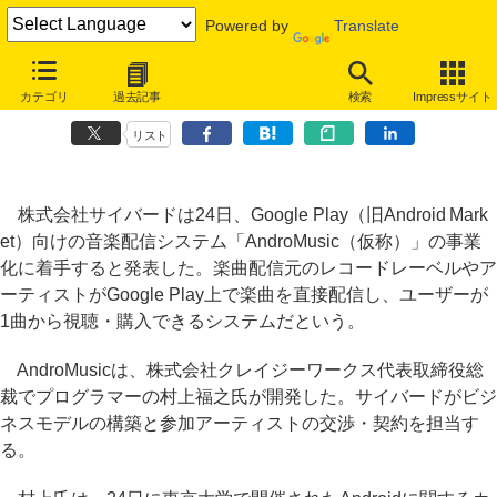
Powered by
Translate
サイバード、Google Play向け音楽配信システム「AndroMusic」事業
カテゴリ
過去記事
検索
Impressサイト
化へ
リスト
株式会社サイバードは24日、Google Play（旧Android Mark
et）向けの音楽配信システム「AndroMusic（仮称）」の事業
化に着手すると発表した。楽曲配信元のレコードレーベルやア
ーティストがGoogle Play上で楽曲を直接配信し、ユーザーが
1曲から視聴・購入できるシステムだという。
AndroMusicは、株式会社クレイジーワークス代表取締役総
裁でプログラマーの村上福之氏が開発した。サイバードがビジ
ネスモデルの構築と参加アーティストの交渉・契約を担当す
る。