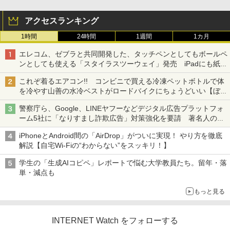
アクセスランキング
1時間
24時間
1週間
1カ月
エレコム、ゼブラと共同開発した、タッチペンとしてもボールペ
ンとしても使える「スタイラスツーウェイ」発売 iPadにも紙に
も、持ち替えずに書き込める
これぞ着るエアコン!! コンビニで買える冷凍ペットボトルで体
を冷やす山善の水冷ベストがロードバイクにちょうどいい【ぼっ
ち・ざ・ろーど！その14】【空いた時間でなにしてる？】
警察庁ら、Google、LINEヤフーなどデジタル広告プラットフォ
ーム5社に「なりすまし詐欺広告」対策強化を要請 著名人の写
真や映像を使った投資詐欺などへの対策として
iPhoneとAndroid間の「AirDrop」がついに実現！ やり方を徹底
解説【自宅Wi-Fiの“わからない”をスッキリ！】
学生の「生成AIコピペ」レポートで悩む大学教員たち。留年・落
単・減点も
もっと見る
INTERNET Watch をフォローする