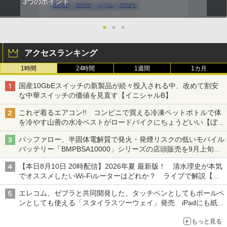
3つのポイント
●
●
●
アクセスランキング
1時間
24時間
1週間
1カ月
国産10GbEスイッチの新製品が続々投入される中、改めて割安
な中華スイッチの価値を見直す【イニシャルB】
これぞ着るエアコン!! コンビニで買える冷凍ペットボトルで体
を冷やす山善の水冷ベストがロードバイクにちょうどいい【ぼっ
ち・ざ・ろーど！その14】【空いた時間でなにしてる？】
バッファロー、半固体電解質で発火・発煙リスクの低いモバイル
バッテリー「BMPBSA10000」シリーズの店頭販売を9月上旬に
開始
【本日8月10日 20時配信】2026年夏 最新版！ 清水理史が本気
でオススメしたいWi-Fiルーターはどれか？ ライブで解説【清
水理史の「イニシャルB」チャンネル】
エレコム、ゼブラと共同開発した、タッチペンとしてもボールペ
ンとしても使える「スタイラスツーウェイ」発売 iPadにも紙に
も、持ち替えずに書き込める
もっと見る