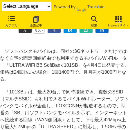
Powered by
Translate
ソフトバンク、固定網対応のモバイルWi-Fiルーター「101SB」
カテゴリ
過去記事
検索
Impressサイト
リスト
ソフトバンクモバイルは、同社の3Gネットワークだけでは
なく自宅の固定回線経由でも利用できるモバイルWi-Fiルータ
ー「ULTRA WiFi BB SoftBank 101SB」を4月4日に発売する。
価格は24回払いの場合、1回1400円で、月月割が1000円とな
る。
「101SB」は、最大20台まで同時接続でき、複数のSSID
（マルチSSID）も利用できるモバイルWi-Fiルーター。ソフト
バンクモバイルが企画し、FOXCONNが製造するもので、型
番の「SB」はソフトバンクモバイルを示す。インターネット
へ接続する回線（WAN側回線）として、下り最大42Mbps/上
り最大5.7Mbpsの「ULTRA SPEED」に対応し、1.5GHz帯の