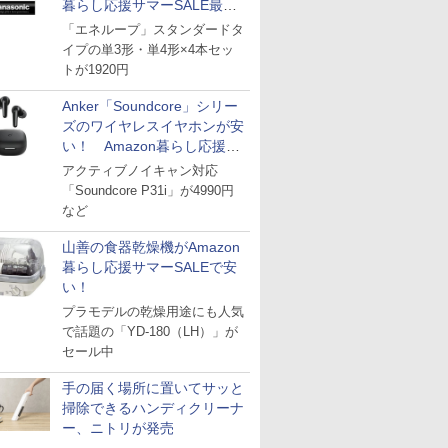
暮らし応援サマーSALE最終
日
「エネループ」スタンダードタ
イプの単3形・単4形×4本セッ
トが1920円
Anker「Soundcore」シリー
ズのワイヤレスイヤホンが安
い！ Amazon暮らし応援サ
マーSALE
アクティブノイキャン対応
「Soundcore P31i」が4990円
など
山善の食器乾燥機がAmazon
暮らし応援サマーSALEで安
い！
プラモデルの乾燥用途にも人気
で話題の「YD-180（LH）」が
セール中
手の届く場所に置いてサッと
掃除できるハンディクリーナ
ー、ニトリが発売