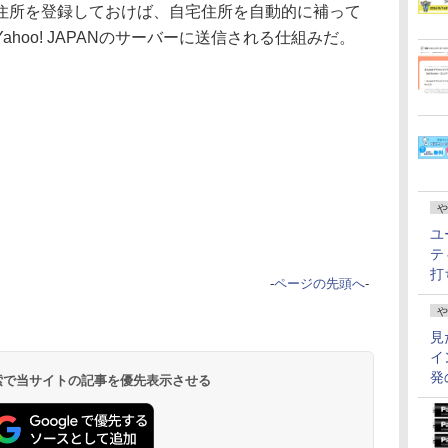
住所を登録しておけば、自宅住所を自動的に補って
hoo! JAPANのサーバーに送信される仕組みだ。
や
ユ
テ
打
-
ページの先頭へ
-
や
見
イ
発
 検索で当サイトの記事を優先表示させる