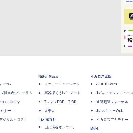
Rittor Music
イカロス出版
dフォーラム
リットーミュージック
AIRLINEweb
ップ担当者フォーラム
楽器探そう!デジマート
Jディフェンスニュー
ness Library
TシャツPOD T-OD
通訳翻訳ジャーナル
セミナー
立東舎
JレスキューWeb
 X（デジタルクロス）
山と溪谷社
イカロスアカデミー
山と溪谷オンライン
MdN