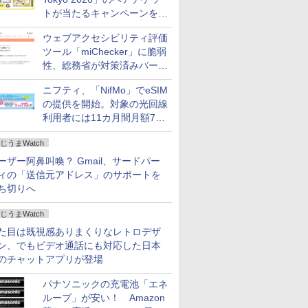
トが当たるキャンペーンをX
で実施。8月16日まで
ウェブアクセシビリティ評価
ツール「miChecker」に脆弱
性、総務省が対策済みバージ
ョンへの更新を呼び掛け
ニフティ、「NifMo」でeSIM
の提供を開始。対象の光回線
利用者には11カ月間月額770
円割引のキャンペーン
じうまWatch
ーザー阿鼻叫喚？ Gmail、サードパー
ィの「送信元アドレス」のサポートを
ち切りへ
じうまWatch
た目は既視感ありまくりなレトロデザ
ン、でもビデオ通話にも対応した日本
のチャットアプリが登場
パナソニックの充電池「エネ
ループ」が安い！ Amazon