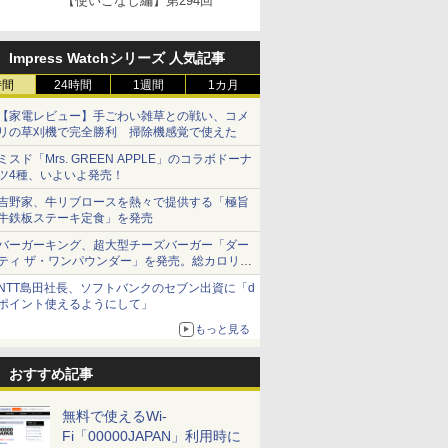
【使いこなし編】第294回
Impress Watchシリーズ 人気記事
時間
24時間
1週間
1カ月
【家電レビュー】手ごわい雑草との戦い、コメ
リの草刈機で完全勝利 掃除機感覚で使えた
ミスド「Mrs. GREEN APPLE」のコラボドーナ
ツ4種、いよいよ発売！
吉野家、牛リブロースを熱々で提供する「極旨
牛鉄板ステーキ定食」を発売
バーガーキング、超大型チーズバーガー「ダー
ティ ザ・ワンパウンダー」を発売。総カロリー
約1656kcal、総重量約527g！
NTT島田社長、ソフトバンクのセブン出資に「d
ポイント使えるようにして」
もっと見る
おすすめ記事
無料で使えるWi-
Fi「00000JAPAN」利用時に