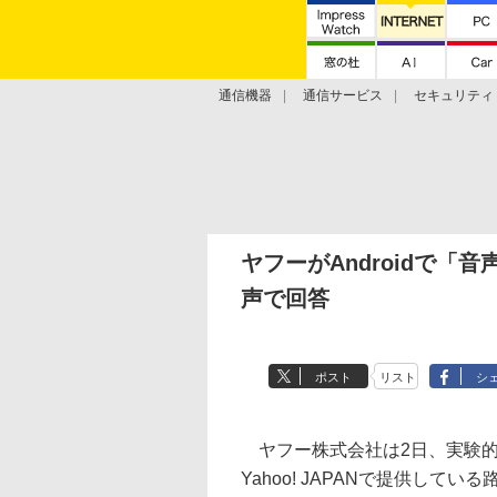
通信機器
通信サービス
セキュリティ
技術動向
ヤフーがAndroidで
声で回答
ポスト
リスト
シ
ヤフー株式会社は2日、実験的
Yahoo! JAPANで提供し