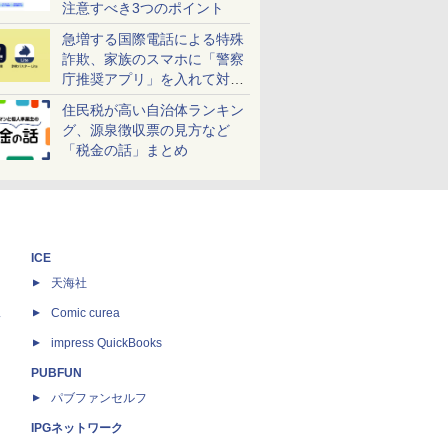
注意すべき3つのポイント
急増する国際電話による特殊
詐欺、家族のスマホに「警察
庁推奨アプリ」を入れて対策
しよう！
住民税が高い自治体ランキン
グ、源泉徴収票の見方など
「税金の話」まとめ
ICE
天海社
ス
Comic curea
impress QuickBooks
PUBFUN
パブファンセルフ
IPGネットワーク