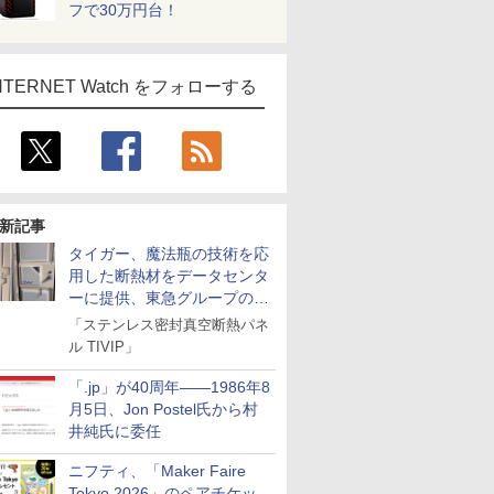
フで30万円台！
NTERNET Watch をフォローする
新記事
タイガー、魔法瓶の技術を応
用した断熱材をデータセンタ
ーに提供、東急グループの実
証実験で
「ステンレス密封真空断熱パネ
ル TIVIP」
「.jp」が40周年――1986年8
月5日、Jon Postel氏から村
井純氏に委任
ニフティ、「Maker Faire
Tokyo 2026」のペアチケッ