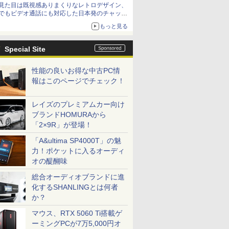
見た目は既視感ありまくりなレトロデザイン、
でもビデオ通話にも対応した日本発のチャット
アプリが登場【やじうまWatch】
もっと見る
Special Site
性能の良いお得な中古PC情
報はこのページでチェック！
レイズのプレミアムカー向け
ブランドHOMURAから
「2×9R」が登場！
「A&ultima SP4000T」の魅
力！ポケットに入るオーディ
オの醍醐味
総合オーディオブランドに進
化するSHANLINGとは何者
か？
マウス、RTX 5060 Ti搭載ゲ
ーミングPCが7万5,000円オ