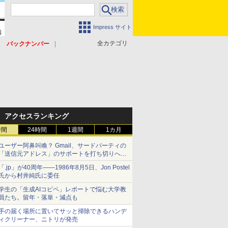
Impress サイト
全カテゴリ
バックナンバー
アクセスランキング
時間
24時間
1週間
1カ月
ユーザー阿鼻叫喚？ Gmail、サードパーティの
「送信元アドレス」のサポートを打ち切りへ
【やじうまWatch】
「.jp」が40周年――1986年8月5日、Jon Postel
氏から村井純氏に委任
学生の「生成AIコピペ」レポートで悩む大学教
員たち。留年・落単・減点も
手の届く場所に置いてサッと掃除できるハンデ
ィクリーナー、ニトリが発売