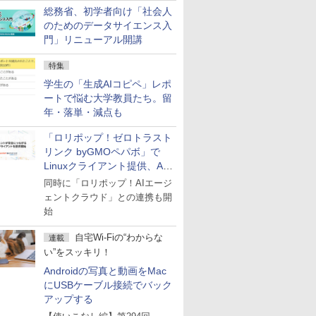
総務省、初学者向け「社会人
のためのデータサイエンス入
門」リニューアル開講
特集
学生の「生成AIコピペ」レポ
ートで悩む大学教員たち。留
年・落単・減点も
「ロリポップ！ゼロトラスト
リンク byGMOペパボ」で
Linuxクライアント提供、AI
エージェントの接続が容易に
同時に「ロリポップ！AIエージ
ェントクラウド」との連携も開
始
自宅Wi-Fiの“わからな
連載
い”をスッキリ！
Androidの写真と動画をMac
にUSBケーブル接続でバック
アップする