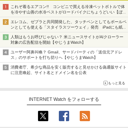
これぞ着るエアコン!! コンビニで買える冷凍ペットボトルで体
を冷やす山善の水冷ベストがロードバイクにちょうどいい【ぼっ
ち・ざ・ろーど！その14】【空いた時間でなにしてる？】
エレコム、ゼブラと共同開発した、タッチペンとしてもボールペ
ンとしても使える「スタイラスツーウェイ」発売 iPadにも紙に
も、持ち替えずに書き込める
人類はもうお呼びじゃない？ 米ニュースサイトがAIクローラー
対象の広告配信を開始【やじうまWatch】
ユーザー阿鼻叫喚？ Gmail、サードパーティの「送信元アドレ
ス」のサポートを打ち切りへ【やじうまWatch】
消費者庁、希少な商品を安く販売すると見せかける偽通販サイト
に注意喚起、サイト名とドメイン名を公表
もっと見る
INTERNET Watch をフォローする