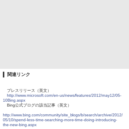
関連リンク
プレスリリース（英文）
http://www.microsoft.com/en-us/news/features/2012/may12/05-
10Bing.aspx
Bing公式ブログの該当記事（英文）
http://www.bing.com/community/site_blogs/b/search/archive/2012/
05/10/spend-less-time-searching-more-time-doing-introducing-
the-new-bing.aspx