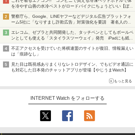
これぞ着るエアコン!! コンビニで買える冷凍ペットボトルで体
を冷やす山善の水冷ベストがロードバイクにちょうどいい【ぼっ
ち・ざ・ろーど！その14】【空いた時間でなにしてる？】
警察庁ら、Google、LINEヤフーなどデジタル広告プラットフォ
ーム5社に「なりすまし詐欺広告」対策強化を要請 著名人の写
真や映像を使った投資詐欺などへの対策として
エレコム、ゼブラと共同開発した、タッチペンとしてもボールペ
ンとしても使える「スタイラスツーウェイ」発売 iPadにも紙に
も、持ち替えずに書き込める
不正アクセスを受けていた将棋連盟のサイトが復旧、情報漏えい
は「痕跡なし」
見た目は既視感ありまくりなレトロデザイン、でもビデオ通話に
も対応した日本発のチャットアプリが登場【やじうまWatch】
もっと見る
INTERNET Watch をフォローする