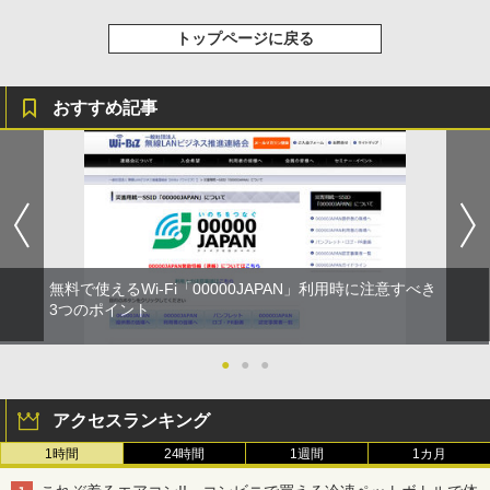
トップページに戻る
おすすめ記事
無料で使えるWi-Fi「00000JAPAN」利用時に注意すべき
3つのポイント
●
●
●
アクセスランキング
1時間
24時間
1週間
1カ月