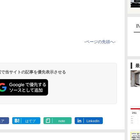
I
-
ページの先頭へ
-
最
 検索で当サイトの記事を優先表示させる
ェア
はてブ
note
LinkedIn