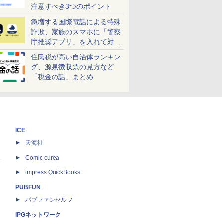
注意すべき3つのポイント
急増する国際電話による特殊
詐欺、家族のスマホに「警察
庁推奨アプリ」を入れて対策
しよう！
住民税が高い自治体ランキン
グ、源泉徴収票の見方など
「税金の話」まとめ
ICE
天海社
ス
Comic curea
impress QuickBooks
PUBFUN
パブファンセルフ
IPGネットワーク