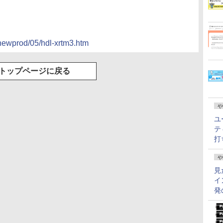
newprod/05/hdl-xrtm3.htm
トップページに戻る
や
ユ
テ
打
や
見
イ
発