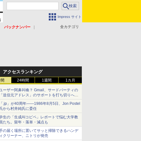
Impress サイト
全カテゴリ
バックナンバー
アクセスランキング
時間
24時間
1週間
1カ月
ユーザー阿鼻叫喚？ Gmail、サードパーティの
「送信元アドレス」のサポートを打ち切りへ
【やじうまWatch】
「.jp」が40周年――1986年8月5日、Jon Postel
氏から村井純氏に委任
学生の「生成AIコピペ」レポートで悩む大学教
員たち。留年・落単・減点も
手の届く場所に置いてサッと掃除できるハンデ
ィクリーナー、ニトリが発売