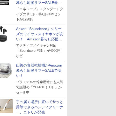
暮らし応援サマーSALE最終
日
「エネループ」スタンダードタ
イプの単3形・単4形×4本セッ
トが1920円
Anker「Soundcore」シリー
ズのワイヤレスイヤホンが安
い！ Amazon暮らし応援サ
マーSALE
アクティブノイキャン対応
「Soundcore P31i」が4990円
など
山善の食器乾燥機がAmazon
暮らし応援サマーSALEで安
い！
プラモデルの乾燥用途にも人気
で話題の「YD-180（LH）」が
セール中
手の届く場所に置いてサッと
掃除できるハンディクリーナ
ー、ニトリが発売