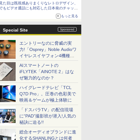
見た目は既視感ありまくりなレトロデザイン、
でもビデオ通話にも対応した日本発のチャット
アプリが登場【やじうまWatch】
もっと見る
Special Site
エントリーなのに脅威の実
力!「Osprey」Noble Audioワ
イヤレスイヤフォン4機種を
一気に聴く
AIスマートノートの
iFLYTEK「AINOTE 2」はな
ぜ魅力的なのか？
ハイグレードテレビ「TCL
Q7D Pro」。圧巻の色彩美で
映画＆ゲームが極上体験に
「ドスパラTV」の配信現場
に“PAD”撮影班が潜入!人気の
秘訣に迫る!!
総合オーディオブランドに進
化するSHANLINGとは何者