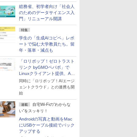
総務省、初学者向け「社会人
のためのデータサイエンス入
門」リニューアル開講
特集
学生の「生成AIコピペ」レポ
ートで悩む大学教員たち。留
年・落単・減点も
「ロリポップ！ゼロトラスト
リンク byGMOペパボ」で
Linuxクライアント提供、AI
エージェントの接続が容易に
同時に「ロリポップ！AIエージ
ェントクラウド」との連携も開
始
自宅Wi-Fiの“わからな
連載
い”をスッキリ！
Androidの写真と動画をMac
にUSBケーブル接続でバック
アップする