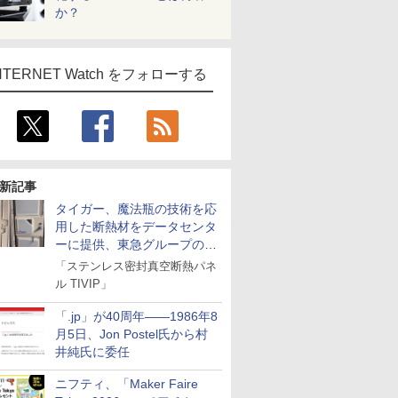
か？
NTERNET Watch をフォローする
新記事
タイガー、魔法瓶の技術を応
用した断熱材をデータセンタ
ーに提供、東急グループの実
証実験で
「ステンレス密封真空断熱パネ
ル TIVIP」
「.jp」が40周年――1986年8
月5日、Jon Postel氏から村
井純氏に委任
ニフティ、「Maker Faire