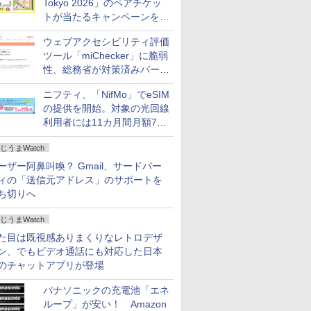
Tokyo 2026」のペアチケッ
トが当たるキャンペーンをX
で実施。8月16日まで
ウェブアクセシビリティ評価
ツール「miChecker」に脆弱
性、総務省が対策済みバージ
ョンへの更新を呼び掛け
ニフティ、「NifMo」でeSIM
の提供を開始。対象の光回線
利用者には11カ月間月額770
円割引のキャンペーン
じうまWatch
ーザー阿鼻叫喚？ Gmail、サードパー
ィの「送信元アドレス」のサポートを
ち切りへ
じうまWatch
た目は既視感ありまくりなレトロデザ
ン、でもビデオ通話にも対応した日本
のチャットアプリが登場
パナソニックの充電池「エネ
ループ」が安い！ Amazon