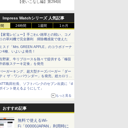
【使いこなし編】第294回
Impress Watchシリーズ 人気記事
時間
24時間
1週間
1カ月
【家電レビュー】手ごわい雑草との戦い、コメ
リの草刈機で完全勝利 掃除機感覚で使えた
ミスド「Mrs. GREEN APPLE」のコラボドーナ
ツ4種、いよいよ発売！
吉野家、牛リブロースを熱々で提供する「極旨
牛鉄板ステーキ定食」を発売
バーガーキング、超大型チーズバーガー「ダー
ティ ザ・ワンパウンダー」を発売。総カロリー
約1656kcal、総重量約527g！
NTT島田社長、ソフトバンクのセブン出資に「d
ポイント使えるようにして」
もっと見る
おすすめ記事
無料で使えるWi-
Fi「00000JAPAN」利用時に