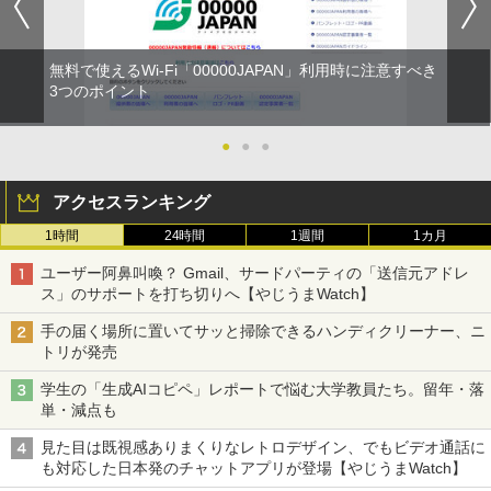
無料で使えるWi-Fi「00000JAPAN」利用時に注意すべき
3つのポイント
●
●
●
アクセスランキング
1時間
24時間
1週間
1カ月
ユーザー阿鼻叫喚？ Gmail、サードパーティの「送信元アドレ
ス」のサポートを打ち切りへ【やじうまWatch】
手の届く場所に置いてサッと掃除できるハンディクリーナー、ニ
トリが発売
学生の「生成AIコピペ」レポートで悩む大学教員たち。留年・落
単・減点も
見た目は既視感ありまくりなレトロデザイン、でもビデオ通話に
も対応した日本発のチャットアプリが登場【やじうまWatch】