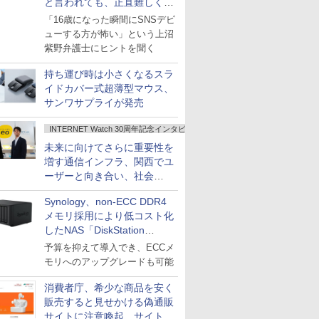
と言われても、正直難しくな
いですか？
「16歳になった瞬間にSNSデビ
ューする方が怖い」という上沼
紫野弁護士にヒントを聞く
持ち運び時は小さくなるスラ
イドカバー式超薄型マウス、
サンワサプライが発売
INTERNET Watch 30周年記念インタビュー
未来に向けてさらに重要性を
増す通信インフラ、関西でユ
ーザーと向き合い、社会
の“あたらしい”を起動し続け
Synology、non-ECC DDR4
る～オプテージ
メモリ採用により低コスト化
したNAS「DiskStation
neo+」シリーズ
予算を抑えて導入でき、ECCメ
モリへのアップグレードも可能
消費者庁、希少な商品を安く
販売すると見せかける偽通販
サイトに注意喚起、サイト名