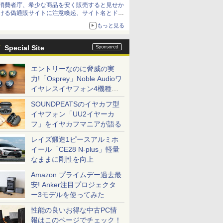
消費者庁、希少な商品を安く販売すると見せか
ける偽通販サイトに注意喚起、サイト名とドメ
イン名を公表
もっと見る
Special Site
エントリーなのに脅威の実
力!「Osprey」Noble Audioワ
イヤレスイヤフォン4機種を
一気に聴く
SOUNDPEATSのイヤカフ型
イヤフォン「UU2イヤーカ
フ」をイヤカフマニアが語る
レイズ鍛造1ピースアルミホ
イール「CE28 N-plus」軽量
なままに剛性を向上
Amazon プライムデー過去最
安! Anker注目プロジェクタ
ー3モデルを使ってみた
性能の良いお得な中古PC情
報はこのページでチェック！