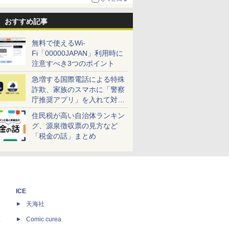
おすすめ記事
無料で使えるWi-
Fi「00000JAPAN」利用時に
注意すべき3つのポイント
急増する国際電話による特殊
詐欺、家族のスマホに「警察
庁推奨アプリ」を入れて対策
しよう！
住民税が高い自治体ランキン
グ、源泉徴収票の見方など
「税金の話」まとめ
ICE
天海社
ス
Comic curea