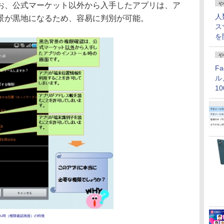
や
お、公式マーケット以外から入手したアプリは、ア
人
景が黒地になるため、容易に判別が可能。
ス
を
や
F
ル
1
価
ル時（権限確認画面）の特徴