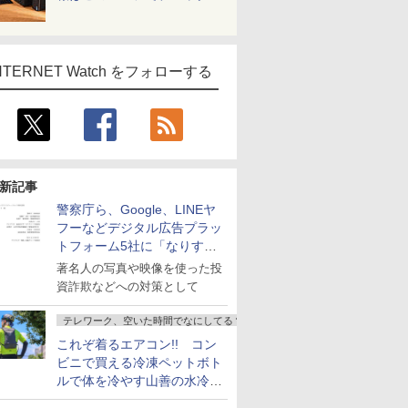
NTERNET Watch をフォローする
新記事
警察庁ら、Google、LINEヤ
フーなどデジタル広告プラッ
トフォーム5社に「なりすま
し詐欺広告」対策強化を要請
著名人の写真や映像を使った投
資詐欺などへの対策として
テレワーク、空いた時間でなにしてる？
これぞ着るエアコン!! コン
ビニで買える冷凍ペットボト
ルで体を冷やす山善の水冷ベ
ストがロードバイクにちょう