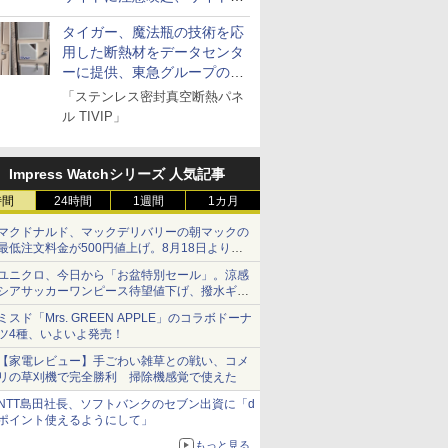
とドメイン名を公表
タイガー、魔法瓶の技術を応
用した断熱材をデータセンタ
ーに提供、東急グループの実
証実験で
「ステンレス密封真空断熱パネ
ル TIVIP」
Impress Watchシリーズ 人気記事
時間
24時間
1週間
1カ月
マクドナルド、マックデリバリーの朝マックの
最低注文料金が500円値上げ。8月18日より
1,500円から受付
ユニクロ、今日から「お盆特別セール」。涼感
シアサッカーワンピース待望値下げ、撥水ギア
ショーツは1990円に
ミスド「Mrs. GREEN APPLE」のコラボドーナ
ツ4種、いよいよ発売！
【家電レビュー】手ごわい雑草との戦い、コメ
リの草刈機で完全勝利 掃除機感覚で使えた
NTT島田社長、ソフトバンクのセブン出資に「d
ポイント使えるようにして」
もっと見る