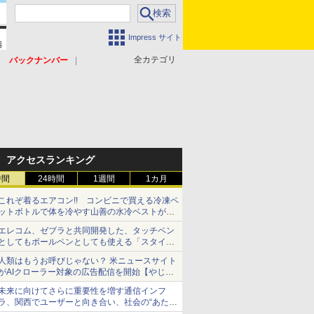
Impress サイト
全カテゴリ
バックナンバー
アクセスランキング
時間
24時間
1週間
1カ月
これぞ着るエアコン!! コンビニで買える冷凍ペ
ットボトルで体を冷やす山善の水冷ベストがロ
ードバイクにちょうどいい【ぼっち・ざ・ろー
エレコム、ゼブラと共同開発した、タッチペン
ど！その14】【空いた時間でなにしてる？】
としてもボールペンとしても使える「スタイラ
スツーウェイ」発売 iPadにも紙にも、持ち替
人類はもうお呼びじゃない？ 米ニュースサイト
えずに書き込める
がAIクローラー対象の広告配信を開始【やじう
まWatch】
未来に向けてさらに重要性を増す通信インフ
ラ、関西でユーザーと向き合い、社会の“あたら
しい”を起動し続ける～オプテージ