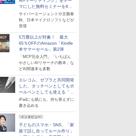
AI×マーケティング」をテー
マにした無料セミナーを8月
27日にオンライン開催
サイバーエージェントや文藝春
秋、日本マイクロソフトなどが
登壇
5万冊以上が対象！ 最大
65％OFFのAmazon「Kindle
本サマーセール」第2弾
「MCP完全入門」「いちばん
やさしいAIリサーチの教本」な
どAI関連本も多数
エレコム、ゼブラと共同開発
した、タッチペンとしてもボ
ールペンとしても使える「ス
タイラスツーウェイ」発売
iPadにも紙にも、持ち替えずに
書き込める
インタビュー
子どものスマホ・SNS、「家
族で話し合ってルール作り」