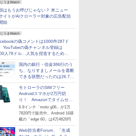
じうまWatch
どいい【ぼっち・ざ・ろー
ど！その14】
類はもうお呼びじゃない？ 米ニュー
サイトがAIクローラー対象の広告配信
開始
じうまWatch
acebookの偽コメントは1000件287ド
、YouTubeの偽チャンネル登録は
000人78ドル…人気を捏造するための
格リストが公開中
国内の銀行・信金386行のう
ち、なりすましメールを遮断
できる状態だったのは26.7％
にとどまる～GMOブランド
モトローラのSIMフリー
セキュリティ調査
Androidスマホが2万円切
り！ Amazonでタイムセー
ル
6.9インチ「moto g06」が1万
7820円で販売中。Android 16搭
載の「edge 60」は4万4820円
Web担当者Forum、「生成