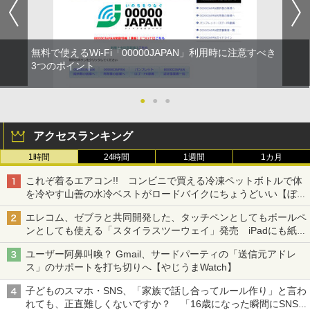
無料で使えるWi-Fi「00000JAPAN」利用時に注意すべき
3つのポイント
●
●
●
アクセスランキング
1時間
24時間
1週間
1カ月
これぞ着るエアコン!! コンビニで買える冷凍ペットボトルで体
を冷やす山善の水冷ベストがロードバイクにちょうどいい【ぼっ
ち・ざ・ろーど！その14】【空いた時間でなにしてる？】
エレコム、ゼブラと共同開発した、タッチペンとしてもボールペ
ンとしても使える「スタイラスツーウェイ」発売 iPadにも紙に
も、持ち替えずに書き込める
ユーザー阿鼻叫喚？ Gmail、サードパーティの「送信元アドレ
ス」のサポートを打ち切りへ【やじうまWatch】
子どものスマホ・SNS、「家族で話し合ってルール作り」と言わ
れても、正直難しくないですか？ 「16歳になった瞬間にSNS