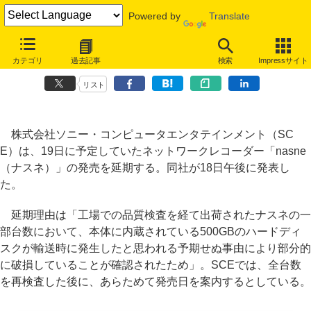
Powered by
Translate
SCE、19日に予定していた「nasne」の発売を延期、一部台数でHDD
カテゴリ
過去記事
検索
Impressサイト
破損を確認
リスト
株式会社ソニー・コンピュータエンタテインメント（SC
E）は、19日に予定していたネットワークレコーダー「nasne
（ナスネ）」の発売を延期する。同社が18日午後に発表し
た。
延期理由は「工場での品質検査を経て出荷されたナスネの一
部台数において、本体に内蔵されている500GBのハードディ
スクが輸送時に発生したと思われる予期せぬ事由により部分的
に破損していることが確認されたため」。SCEでは、全台数
を再検査した後に、あらためて発売日を案内するとしている。