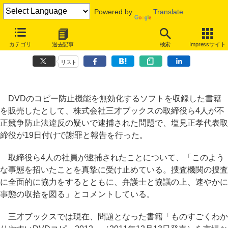
Powered by
Translate
三才ブックス、昨年末発売のDVD複製ソフト付き書籍回収、他は違反
カテゴリ
過去記事
検索
Impressサイト
の指摘なし
リスト
DVDのコピー防止機能を無効化するソフトを収録した書籍
を販売したとして、株式会社三才ブックスの取締役ら4人が不
正競争防止法違反の疑いで逮捕された問題で、塩見正孝代表取
締役が19日付けで謝罪と報告を行った。
取締役ら4人の社員が逮捕されたことについて、「このよう
な事態を招いたことを真摯に受け止めている。捜査機関の捜査
に全面的に協力をするとともに、弁護士と協議の上、速やかに
事態の収拾を図る」とコメントしている。
三才ブックスでは現在、問題となった書籍「ものすごくわか