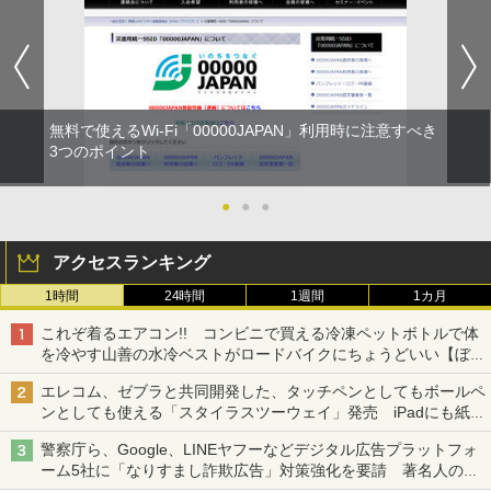
無料で使えるWi-Fi「00000JAPAN」利用時に注意すべき
3つのポイント
●
●
●
アクセスランキング
1時間
24時間
1週間
1カ月
これぞ着るエアコン!! コンビニで買える冷凍ペットボトルで体
を冷やす山善の水冷ベストがロードバイクにちょうどいい【ぼっ
ち・ざ・ろーど！その14】【空いた時間でなにしてる？】
エレコム、ゼブラと共同開発した、タッチペンとしてもボールペ
ンとしても使える「スタイラスツーウェイ」発売 iPadにも紙に
も、持ち替えずに書き込める
警察庁ら、Google、LINEヤフーなどデジタル広告プラットフォ
ーム5社に「なりすまし詐欺広告」対策強化を要請 著名人の写