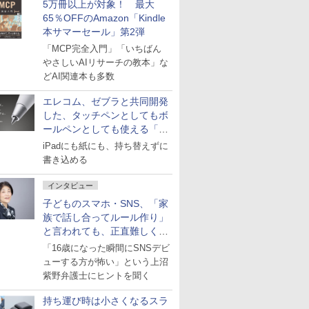
5万冊以上が対象！ 最大
65％OFFのAmazon「Kindle
本サマーセール」第2弾
「MCP完全入門」「いちばん
やさしいAIリサーチの教本」な
どAI関連本も多数
エレコム、ゼブラと共同開発
した、タッチペンとしてもボ
ールペンとしても使える「ス
タイラスツーウェイ」発売
iPadにも紙にも、持ち替えずに
書き込める
インタビュー
子どものスマホ・SNS、「家
族で話し合ってルール作り」
と言われても、正直難しくな
いですか？
「16歳になった瞬間にSNSデビ
ューする方が怖い」という上沼
紫野弁護士にヒントを聞く
持ち運び時は小さくなるスラ