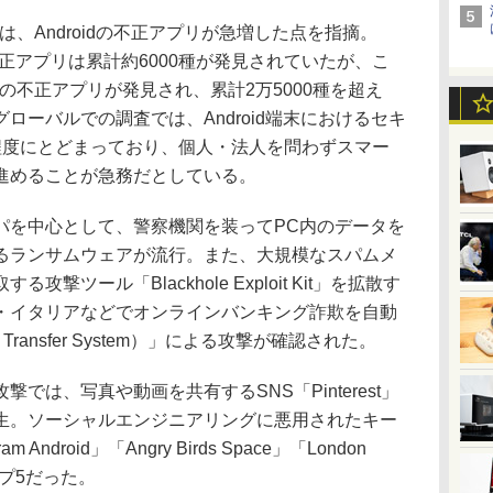
は、Androidの不正アプリが急増した点を指摘。
dの不正アプリは累計約6000種が発見されていたが、こ
種の不正アプリが発見され、累計2万5000種を超え
ローバルでの調査では、Android端末におけるセキ
程度にとどまっており、個人・法人を問わずスマー
進めることが急務だとしている。
を中心として、警察機関を装ってPC内のデータを
るランサムウェアが流行。また、大規模なスパムメ
ツール「Blackhole Exploit Kit」を拡散す
・イタリアなどでオンラインバンキング詐欺を自動
 Transfer System）」による攻撃が確認された。
は、写真や動画を共有するSNS「Pinterest」
生。ソーシャルエンジニアリングに悪用されたキー
 Android」「Angry Birds Space」「London
トップ5だった。