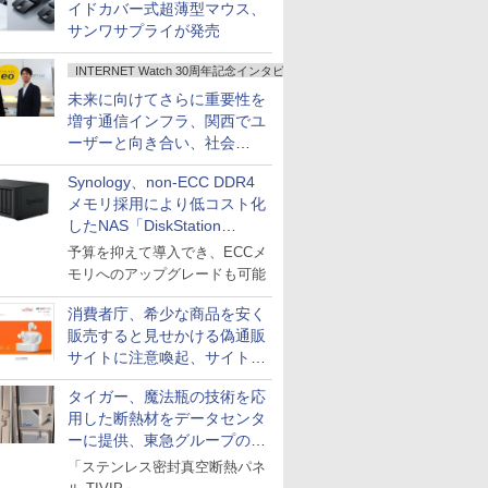
イドカバー式超薄型マウス、
サンワサプライが発売
INTERNET Watch 30周年記念インタビュー
未来に向けてさらに重要性を
増す通信インフラ、関西でユ
ーザーと向き合い、社会
の“あたらしい”を起動し続け
Synology、non-ECC DDR4
る～オプテージ
メモリ採用により低コスト化
したNAS「DiskStation
neo+」シリーズ
予算を抑えて導入でき、ECCメ
モリへのアップグレードも可能
消費者庁、希少な商品を安く
販売すると見せかける偽通販
サイトに注意喚起、サイト名
とドメイン名を公表
タイガー、魔法瓶の技術を応
用した断熱材をデータセンタ
ーに提供、東急グループの実
証実験で
「ステンレス密封真空断熱パネ