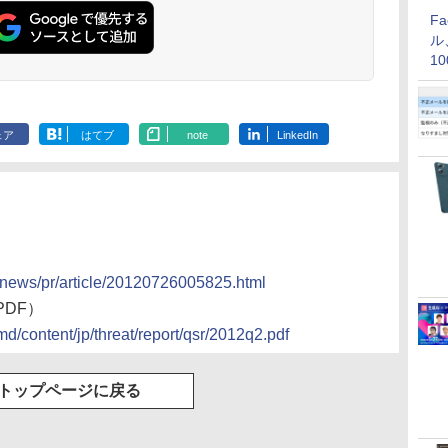
F
ル
1
価
ェア
はてブ
note
LinkedIn
ut/news/pr/article/20120726005825.html
DF）
md/content/jp/threat/report/qsr/2012q2.pdf
トップページに戻る