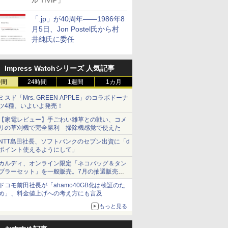
ル TIVIP」
「.jp」が40周年――1986年8
月5日、Jon Postel氏から村
井純氏に委任
Impress Watchシリーズ 人気記事
時間
24時間
1週間
1カ月
ミスド「Mrs. GREEN APPLE」のコラボドーナ
ツ4種、いよいよ発売！
【家電レビュー】手ごわい雑草との戦い、コメ
リの草刈機で完全勝利 掃除機感覚で使えた
NTT島田社長、ソフトバンクのセブン出資に「d
ポイント使えるようにして」
カルディ、オンライン限定「ネコバッグ＆タン
ブラーセット」を一般販売。7月の抽選販売の
当選無効分
ドコモ前田社長が「ahamo40GB化は検証のた
め」、料金値上げへの考え方にも言及
もっと見る