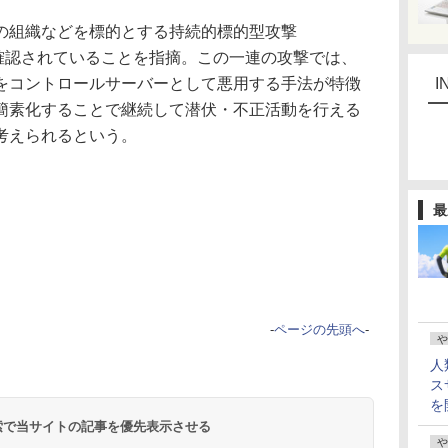
組織などを標的とする持続的標的型攻撃
き確認されていることを指摘。この一連の攻撃では、
をコントロールサーバーとして悪用する手法が特徴
I
簡素化することで継続して潜伏・不正活動を行える
考えられるという。
最
-
ページの先頭へ
-
や
人
ス
を
 検索で当サイトの記事を優先表示させる
や