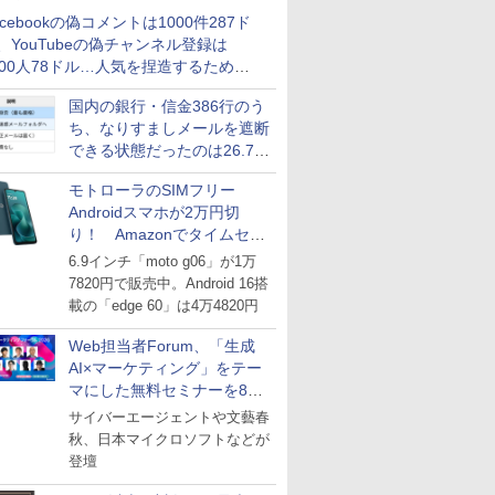
acebookの偽コメントは1000件287ド
、YouTubeの偽チャンネル登録は
000人78ドル…人気を捏造するための
格リストが公開中
国内の銀行・信金386行のう
ち、なりすましメールを遮断
できる状態だったのは26.7％
にとどまる～GMOブランド
モトローラのSIMフリー
セキュリティ調査
Androidスマホが2万円切
り！ Amazonでタイムセー
ル
6.9インチ「moto g06」が1万
7820円で販売中。Android 16搭
載の「edge 60」は4万4820円
Web担当者Forum、「生成
AI×マーケティング」をテー
マにした無料セミナーを8月
27日にオンライン開催
サイバーエージェントや文藝春
秋、日本マイクロソフトなどが
登壇