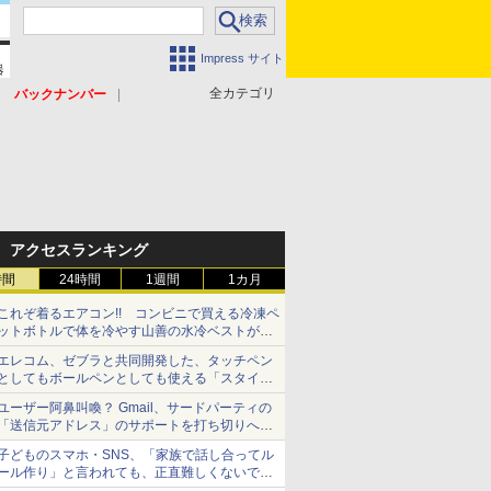
Impress サイト
全カテゴリ
バックナンバー
アクセスランキング
時間
24時間
1週間
1カ月
これぞ着るエアコン!! コンビニで買える冷凍ペ
ットボトルで体を冷やす山善の水冷ベストがロ
ードバイクにちょうどいい【ぼっち・ざ・ろー
エレコム、ゼブラと共同開発した、タッチペン
ど！その14】【空いた時間でなにしてる？】
としてもボールペンとしても使える「スタイラ
スツーウェイ」発売 iPadにも紙にも、持ち替
ユーザー阿鼻叫喚？ Gmail、サードパーティの
えずに書き込める
「送信元アドレス」のサポートを打ち切りへ
【やじうまWatch】
子どものスマホ・SNS、「家族で話し合ってル
ール作り」と言われても、正直難しくないです
か？ 「16歳になった瞬間にSNSデビューする