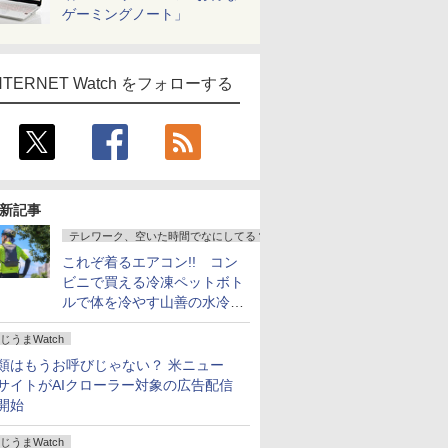
ゲーミングノート」
NTERNET Watch をフォローする
新記事
テレワーク、空いた時間でなにしてる？
これぞ着るエアコン!! コン
ビニで買える冷凍ペットボト
ルで体を冷やす山善の水冷ベ
ストがロードバイクにちょう
じうまWatch
どいい【ぼっち・ざ・ろー
ど！その14】
類はもうお呼びじゃない？ 米ニュー
サイトがAIクローラー対象の広告配信
開始
じうまWatch