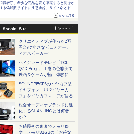
消費者庁、希少な商品を安く販売すると見せか
方が怖い」という上沼紫野弁護士にヒントを聞
ける偽通販サイトに注意喚起、サイト名とドメ
く
イン名を公表
もっと見る
Special Site
クリエイティブが作った2万
円台の“小さなピュアオーデ
ィオスピーカー”
ハイグレードテレビ「TCL
Q7D Pro」。圧巻の色彩美で
映画＆ゲームが極上体験に
SOUNDPEATSのイヤカフ型
イヤフォン「UU2イヤーカ
フ」をイヤカフマニアが語る
総合オーディオブランドに進
化するSHANLINGとは何者
か？
お値段そのままでメモリ倍
増！メモリ32GBの「お得な