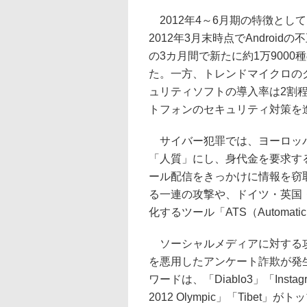
2012年4～6月期の特徴として
2012年3月末時点でAndroi
の3カ月間で新たに約1万9000
た。一方、トレンドマイクロのグ
ュリティソフトの導入率は2割
トフォンのセキュリティ対策を
サイバー犯罪では、ヨーロッパ
「人質」にし、身代金を要求す
ール配信をきっかけに情報を窃取する攻撃
る一連の攻撃や、ドイツ・英国
化するツール「ATS（Automatic
ソーシャルメディアに対する攻撃で
を悪用したアンケート詐欺が発
ワードは、「Diablo3」「Instagram
2012 Olympic」「Tibet」が