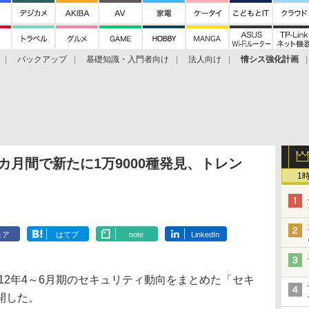
バックアップ
基礎知識・入門者向け
法人向け
情シス強化計画
、3カ月間で新たに1万9000種発見、トレン
1
ェア
はてブ
note
LinkedIn
12年4～6月期のセキュリティ動向をまとめた「セキ
開した。