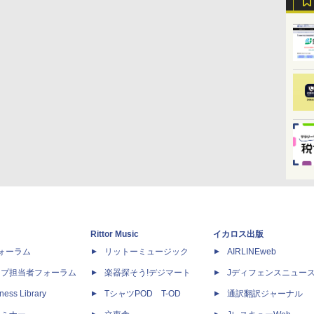
Rittor Music
イカロス出版
dフォーラム
リットーミュージック
AIRLINEweb
ップ担当者フォーラム
楽器探そう!デジマート
Jディフェンスニュー
ness Library
TシャツPOD T-OD
通訳翻訳ジャーナル