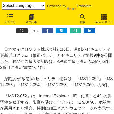
Powered by
Translate
MSが8月の月例パッチ9件を公開、IEやWindowsに関する脆弱性を修
カテゴリ
過去記事
検索
Impressサイト
正
リスト
日本マイクロソフト株式会社は15日、月例のセキュリティ
更新プログラム（修正パッチ）とセキュリティ情報9件を公開
した。脆弱性の最大深刻度は、4段階で最も高い“緊急”が5件、
2番目に高い“重要”が4件。
深刻度が“緊急”のセキュリティ情報は、「MS12-052」「MS
12-053」「MS12-054」「MS12-058」「MS12-060」の5件。
「MS12-052」は、Internet Explorer（IE）に関する4件の脆
弱性を修正する。影響を受けるソフトは、IE 9/8/7/6。脆弱性
が悪用された場合、特別に細工されたウェブページを表示する