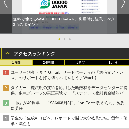
無料で使えるWi-Fi「00000JAPAN」利用時に注意すべき
3つのポイント
●
●
●
アクセスランキング
1時間
24時間
1週間
1カ月
ユーザー阿鼻叫喚？ Gmail、サードパーティの「送信元アドレ
ス」のサポートを打ち切りへ【やじうまWatch】
タイガー、魔法瓶の技術を応用した断熱材をデータセンターに提
供、東急グループの実証実験で 「ステンレス密封真空断熱パネ
ル TIVIP」
「.jp」が40周年――1986年8月5日、Jon Postel氏から村井純氏
に委任
学生の「生成AIコピペ」レポートで悩む大学教員たち。留年・落
単・減点も