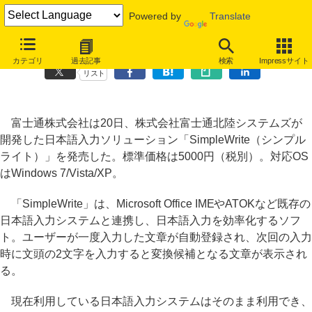
Powered by
Translate
富士通、日本語入力支援ソフト「SimpleWrite」発売
カテゴリ
過去記事
検索
Impressサイト
リスト
富士通株式会社は20日、株式会社富士通北陸システムズが
開発した日本語入力ソリューション「SimpleWrite（シンプル
ライト）」を発売した。標準価格は5000円（税別）。対応OS
はWindows 7/Vista/XP。
「SimpleWrite」は、Microsoft Office IMEやATOKなど既存の
日本語入力システムと連携し、日本語入力を効率化するソフ
ト。ユーザーが一度入力した文章が自動登録され、次回の入力
時に文頭の2文字を入力すると変換候補となる文章が表示され
る。
現在利用している日本語入力システムはそのまま利用でき、