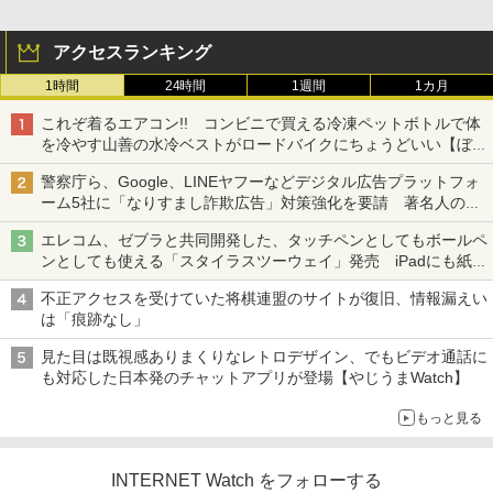
アクセスランキング
1時間
24時間
1週間
1カ月
これぞ着るエアコン!! コンビニで買える冷凍ペットボトルで体
を冷やす山善の水冷ベストがロードバイクにちょうどいい【ぼっ
ち・ざ・ろーど！その14】【空いた時間でなにしてる？】
警察庁ら、Google、LINEヤフーなどデジタル広告プラットフォ
ーム5社に「なりすまし詐欺広告」対策強化を要請 著名人の写
真や映像を使った投資詐欺などへの対策として
エレコム、ゼブラと共同開発した、タッチペンとしてもボールペ
ンとしても使える「スタイラスツーウェイ」発売 iPadにも紙に
も、持ち替えずに書き込める
不正アクセスを受けていた将棋連盟のサイトが復旧、情報漏えい
は「痕跡なし」
見た目は既視感ありまくりなレトロデザイン、でもビデオ通話に
も対応した日本発のチャットアプリが登場【やじうまWatch】
もっと見る
INTERNET Watch をフォローする