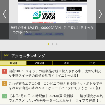
無料で使えるWi-Fi「00000JAPAN」利用時に注意すべき
3つのポイント
●
●
●
アクセスランキング
1時間
24時間
1週間
1カ月
国産10GbEスイッチの新製品が続々投入される中、改めて割安
な中華スイッチの価値を見直す【イニシャルB】
これぞ着るエアコン!! コンビニで買える冷凍ペットボトルで体
を冷やす山善の水冷ベストがロードバイクにちょうどいい【ぼっ
ち・ざ・ろーど！その14】【空いた時間でなにしてる？】
【本日8月10日 20時配信】2026年夏 最新版！ 清水理史が本気
でオススメしたいWi-Fiルーターはどれか？ ライブで解説【清
水理史の「イニシャルB」チャンネル】