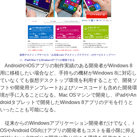
仮想デスクトップサービス「お名前.com デスクトップクラウド」のサービストップペー
ジ。iPadやMacでもWindows 8アプリが開発できる
AndroidやiOSアプリの制作実績のある開発者がWindows 8
用に移植したい場合など、手持ちの機材がWindows 8に対応し
ていなくても仮想デスクトップ環境を利用することで、開発ソ
フトや開発用テンプレートおよびソースコードも含めた開発環
境が手に入ることになる。Mac OSマシンで開発し、iPadやAn
droidタブレットで開発したWindows 8アプリのデモを行うと
いったことも可能になる。
従来からのWindowsアプリケーション開発者だけでなく、i
OSやAndroid OS向けアプリの開発者もコストを最小限に抑え