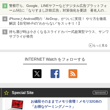
ち・ざ・ろーど！その14】【空いた時間でなにしてる？】
警察庁ら、Google、LINEヤフーなどデジタル広告プラットフォ
ーム5社に「なりすまし詐欺広告」対策強化を要請 著名人の写
真や映像を使った投資詐欺などへの対策として
iPhoneとAndroid間の「AirDrop」がついに実現！ やり方を徹底
解説【自宅Wi-Fiの“わからない”をスッキリ！】
持ち運び時は小さくなるスライドカバー式超薄型マウス、サンワ
サプライが発売
もっと見る
INTERNET Watch をフォローする
Special Site
お値段そのままでメモリ倍増！メモリ32GBの
「お得なゲーミングノート」