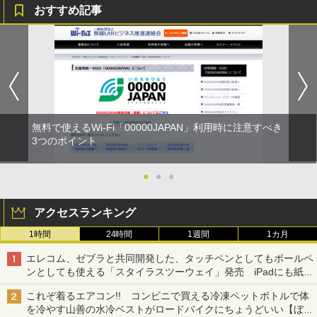
おすすめ記事
無料で使えるWi-Fi「00000JAPAN」利用時に注意すべき
3つのポイント
●
●
●
アクセスランキング
1時間
24時間
1週間
1カ月
エレコム、ゼブラと共同開発した、タッチペンとしてもボールペ
ンとしても使える「スタイラスツーウェイ」発売 iPadにも紙に
も、持ち替えずに書き込める
これぞ着るエアコン!! コンビニで買える冷凍ペットボトルで体
を冷やす山善の水冷ベストがロードバイクにちょうどいい【ぼっ