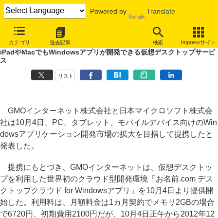
Powered by
Translate
GMOとMSが提携、世界で初めてWindowsアプリのクラウド型開発環
カテゴリ
過去記事
検索
Impressサイト
境を提供
iPadやMacでもWindowsアプリが開発できる仮想デスクトップサービ
ス
リスト
GMOインターネット株式会社と日本マイクロソフト株式会
社は10月4日、PC、タブレット、モバイルデバイス向けのWin
dowsアプリケーション開発市場の拡大を目指して提携したと
発表した。
提携にもとづき、GMOインターネットは、仮想デスクトッ
プを利用した世界初のクラウド型開発環境「お名前.com デス
クトップクラウド for Windowsアプリ」を10月4日より提供開
始した。利用料は、月額料金は1カ月契約でメモリ2GBの場合
で6720円、初期費用2100円だが、10月4日正午から2012年12