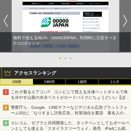
無料で使えるWi-Fi「00000JAPAN」利用時に注意すべき
3つのポイント
●
●
●
アクセスランキング
1時間
24時間
1週間
1カ月
これぞ着るエアコン!! コンビニで買える冷凍ペットボトルで体
を冷やす山善の水冷ベストがロードバイクにちょうどいい【ぼっ
ち・ざ・ろーど！その14】【空いた時間でなにしてる？】
警察庁ら、Google、LINEヤフーなどデジタル広告プラットフォ
ーム5社に「なりすまし詐欺広告」対策強化を要請 著名人の写
真や映像を使った投資詐欺などへの対策として
エレコム、ゼブラと共同開発した、タッチペンとしてもボールペ
ンとしても使える「スタイラスツーウェイ」発売 iPadにも紙に