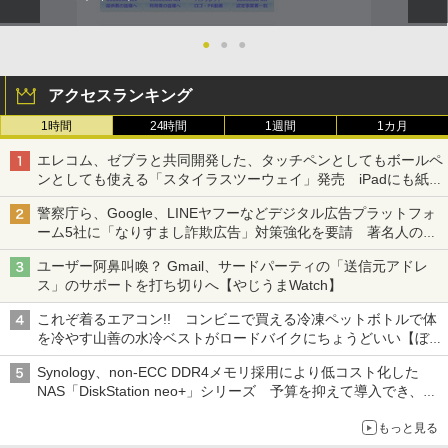
●
●
●
アクセスランキング
1時間
24時間
1週間
1カ月
エレコム、ゼブラと共同開発した、タッチペンとしてもボールペ
ンとしても使える「スタイラスツーウェイ」発売 iPadにも紙に
も、持ち替えずに書き込める
警察庁ら、Google、LINEヤフーなどデジタル広告プラットフォ
ーム5社に「なりすまし詐欺広告」対策強化を要請 著名人の写
真や映像を使った投資詐欺などへの対策として
ユーザー阿鼻叫喚？ Gmail、サードパーティの「送信元アドレ
ス」のサポートを打ち切りへ【やじうまWatch】
これぞ着るエアコン!! コンビニで買える冷凍ペットボトルで体
を冷やす山善の水冷ベストがロードバイクにちょうどいい【ぼっ
ち・ざ・ろーど！その14】【空いた時間でなにしてる？】
Synology、non-ECC DDR4メモリ採用により低コスト化した
NAS「DiskStation neo+」シリーズ 予算を抑えて導入でき、
ECCメモリへのアップグレードも可能
もっと見る