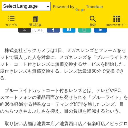
Powered by
Translate
ビックカメラ、メガネ購入で「ブルーライト」軽減レンズと無償交換
カテゴリ
過去記事
検索
Impressサイト
リスト
株式会社ビックカメラは1日、メガネレンズとフレームをセ
ットで購入した人を対象に、メガネレンズを「ブルーライトカ
ット」コート付きレンズに無償交換するサービスを開始した。
度付きレンズも無償交換する。レンズは最短30分で交換でき
る。
ブルーライトカットコート付きレンズとは、テレビやPC、
スマートフォンの液晶画面から発せられる「ブルーライト」を
約36％軽減する特殊なコーティング処理を施したレンズ。目
のちらつきやまぶしさを抑え、目の負担を軽減するという。
取り扱い店舗は池袋本店／池袋西口店／有楽町店／ビックロ