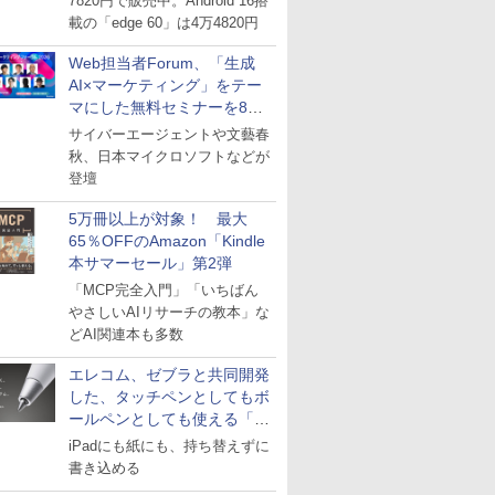
7820円で販売中。Android 16搭
載の「edge 60」は4万4820円
Web担当者Forum、「生成
AI×マーケティング」をテー
マにした無料セミナーを8月
27日にオンライン開催
サイバーエージェントや文藝春
秋、日本マイクロソフトなどが
登壇
5万冊以上が対象！ 最大
65％OFFのAmazon「Kindle
本サマーセール」第2弾
「MCP完全入門」「いちばん
やさしいAIリサーチの教本」な
どAI関連本も多数
エレコム、ゼブラと共同開発
した、タッチペンとしてもボ
ールペンとしても使える「ス
タイラスツーウェイ」発売
iPadにも紙にも、持ち替えずに
書き込める