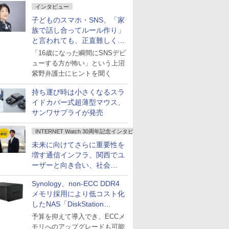
インタビュー
子どものスマホ・SNS、「家
族で話し合ってルール作り」
と言われても、正直難しくな
いですか？
「16歳になった瞬間にSNSデビ
ューする方が怖い」という上沼
紫野弁護士にヒントを聞く
持ち運び時は小さくなるスラ
イドカバー式超薄型マウス、
サンワサプライが発売
INTERNET Watch 30周年記念インタビュー
未来に向けてさらに重要性を
増す通信インフラ、関西でユ
ーザーと向き合い、社会
の“あたらしい”を起動し続け
Synology、non-ECC DDR4
る～オプテージ
メモリ採用により低コスト化
したNAS「DiskStation
neo+」シリーズ
予算を抑えて導入でき、ECCメ
モリへのアップグレードも可能