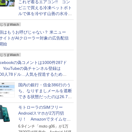
これぞ着るエアコン!! コン
ビニで買える冷凍ペットボト
ルで体を冷やす山善の水冷ベ
ストがロードバイクにちょう
じうまWatch
どいい【ぼっち・ざ・ろー
ど！その14】
類はもうお呼びじゃない？ 米ニュー
サイトがAIクローラー対象の広告配信
開始
じうまWatch
acebookの偽コメントは1000件287ド
、YouTubeの偽チャンネル登録は
000人78ドル…人気を捏造するための
格リストが公開中
国内の銀行・信金386行のう
ち、なりすましメールを遮断
できる状態だったのは26.7％
にとどまる～GMOブランド
モトローラのSIMフリー
セキュリティ調査
Androidスマホが2万円切
り！ Amazonでタイムセー
ル
6.9インチ「moto g06」が1万