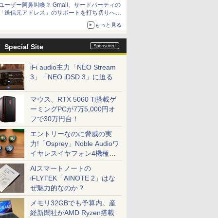
ユーザー阿鼻叫喚？ Gmail、サードパーティの
「送信元アドレス」のサポートを打ち切りへ
【やじうまWatch】
もっと見る
Special Site
iFi audio主力「NEO Stream
3」「NEO iDSD 3」に迫る
マウス、RTX 5060 Ti搭載ゲ
ーミングPCが7万5,000円オ
フで30万円台！
エントリーなのに脅威の実
力!「Osprey」Noble Audioワ
イヤレスイヤフォン4機種を
一気に聴く
AIスマートノートの
iFLYTEK「AINOTE 2」はな
ぜ魅力的なのか？
メモリ32GBでも予算内。産
経新聞社がAMD Ryzen搭載