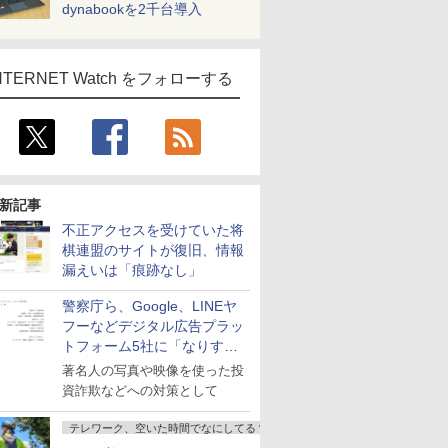
dynabookを2千台導入
NTERNET Watch をフォローする
新記事
不正アクセスを受けていた将
棋連盟のサイトが復旧、情報
漏えいは「痕跡なし」
警察庁ら、Google、LINEヤ
フーなどデジタル広告プラッ
トフォーム5社に「なりすま
し詐欺広告」対策強化を要請
著名人の写真や映像を使った投
資詐欺などへの対策として
テレワーク、空いた時間でなにしてる？