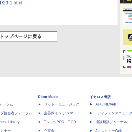
01/29-1.html
トップページに戻る
Rittor Music
イカロス出版
dフォーラム
リットーミュージック
AIRLINEweb
ップ担当者フォーラム
楽器探そう!デジマート
Jディフェンスニュー
ness Library
TシャツPOD T-OD
通訳翻訳ジャーナル
セミナー
立東舎
JレスキューWeb