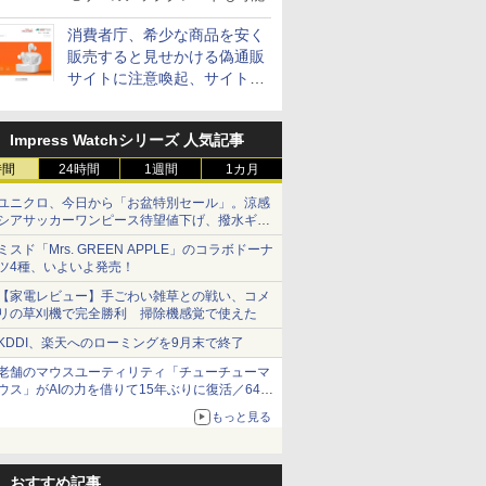
消費者庁、希少な商品を安く
販売すると見せかける偽通販
サイトに注意喚起、サイト名
とドメイン名を公表
Impress Watchシリーズ 人気記事
時間
24時間
1週間
1カ月
ユニクロ、今日から「お盆特別セール」。涼感
シアサッカーワンピース待望値下げ、撥水ギア
ショーツは1990円に
ミスド「Mrs. GREEN APPLE」のコラボドーナ
ツ4種、いよいよ発売！
【家電レビュー】手ごわい雑草との戦い、コメ
リの草刈機で完全勝利 掃除機感覚で使えた
KDDI、楽天へのローミングを9月末で終了
老舗のマウスユーティリティ「チューチューマ
ウス」がAIの力を借りて15年ぶりに復活／64bit
化、Windows 10/11、「Chrome」も走り回
もっと見る
る。復活記念で2026年末まで500円
おすすめ記事