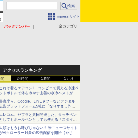
Impress サイト
全カテゴリ
バックナンバー
アクセスランキング
時間
24時間
1週間
1カ月
これぞ着るエアコン!! コンビニで買える冷凍ペ
ットボトルで体を冷やす山善の水冷ベストがロ
ードバイクにちょうどいい【ぼっち・ざ・ろー
警察庁ら、Google、LINEヤフーなどデジタル
ど！その14】【空いた時間でなにしてる？】
広告プラットフォーム5社に「なりすまし詐欺
広告」対策強化を要請 著名人の写真や映像を
エレコム、ゼブラと共同開発した、タッチペン
使った投資詐欺などへの対策として
としてもボールペンとしても使える「スタイラ
スツーウェイ」発売 iPadにも紙にも、持ち替
人類はもうお呼びじゃない？ 米ニュースサイト
えずに書き込める
がAIクローラー対象の広告配信を開始【やじう
まWatch】