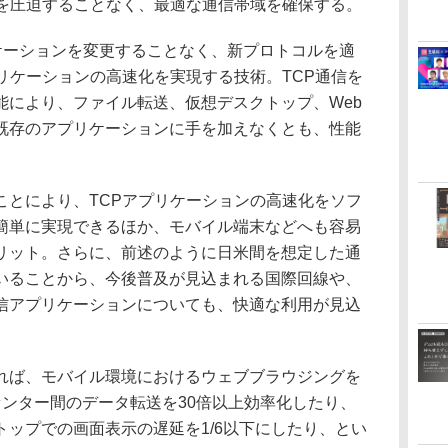
域を圧迫することなく、最適な通信帯域を確保する。
ケーションを変更することなく、新プロトコルを適
リケーションの高速化を実現する技術。TCP通信を
能により、ファイル転送、仮想デスクトップ、Web
既存のアプリケーションに手を加えなくとも、性能
とにより、TCPアプリケーションの高速化をソフ
簡単に実現できるほか、モバイル端末などへも容易
リット。さらに、前述のように日米間を想定した通
いることから、今後普及が見込まれる国際回線や、
信アプリケーションについても、快適な利用が見込
ば、モバイル環境におけるウェブブラウジングを
センター間のデータ転送を30倍以上効率化したり、
ップでの画面表示の遅延を1/6以下にしたり、とい