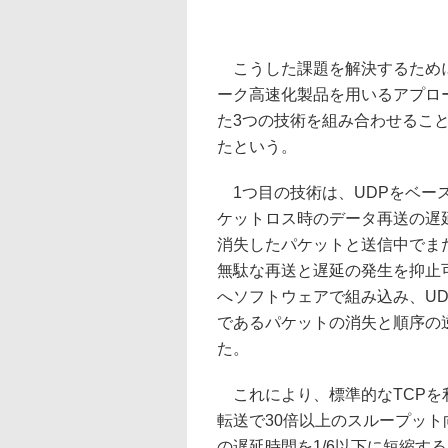
こうした課題を解決するために
ーク高速化製品を用いるアプロ
た3つの技術を組み合わせるこ
たという。
1つ目の技術は、UDPをベー
ケットロス時のデータ再送の遅
消失したパケットと送信中でま
無駄な再送と遅延の発生を抑止
へソフトウェアで組み込み、UD
であるパケットの消失と順序の
た。
これにより、標準的なTCPを
転送で30倍以上のスループッ
の遅延時間を1/6以下に短縮す