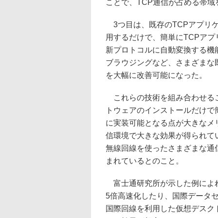
ことで、TCP通信が占める帯
3つ目は、既存のTCPアプリ
用するだけで、簡単にTCPアプ
新プロトコルに自動変換する機
ブラウジングなど、さまざまな
を大幅に改善可能になった。
これらの技術を組み合わせるこ
トウェアのインストールだけで
に実装可能となる点が大きなメ
信環境で大きな効果が得られて
無線回線を使ったさまざまな通
まれているとのこと。
富士通研究所が示した例によれ
5倍高速化したり、国際データ
国際回線を利用した仮想デスクト