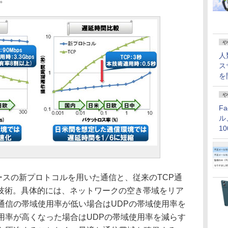
や
人
ス
を
や
F
ル
1
価
ースの新プロトコルを用いた通信と、従来のTCP通
技術。具体的には、ネットワークの空き帯域をリア
通信の帯域使用率が低い場合はUDPの帯域使用率を
用率が高くなった場合はUDPの帯域使用率を減らす