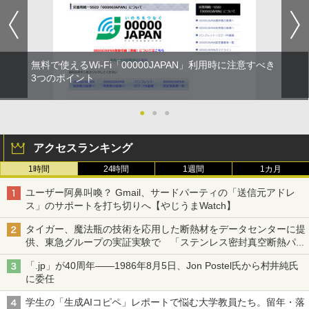
無料で使えるWi-Fi「00000JAPAN」利用時に注意すべき
3つのポイント
●
●
●
アクセスランキング
1時間
24時間
1週間
1カ月
ユーザー阿鼻叫喚？ Gmail、サードパーティの「送信元アドレ
ス」のサポートを打ち切りへ【やじうまWatch】
タイガー、魔法瓶の技術を応用した断熱材をデータセンターに提
供、東急グループの実証実験で 「ステンレス密封真空断熱パネ
ル TIVIP」
「.jp」が40周年――1986年8月5日、Jon Postel氏から村井純氏
に委任
学生の「生成AIコピペ」レポートで悩む大学教員たち。留年・落