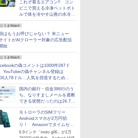
これぞ着るエアコン!! コン
ビニで買える冷凍ペットボト
ルで体を冷やす山善の水冷ベ
ストがロードバイクにちょう
じうまWatch
どいい【ぼっち・ざ・ろー
ど！その14】
類はもうお呼びじゃない？ 米ニュー
サイトがAIクローラー対象の広告配信
開始
じうまWatch
acebookの偽コメントは1000件287ド
、YouTubeの偽チャンネル登録は
000人78ドル…人気を捏造するための
格リストが公開中
国内の銀行・信金386行のう
ち、なりすましメールを遮断
できる状態だったのは26.7％
にとどまる～GMOブランド
モトローラのSIMフリー
セキュリティ調査
Androidスマホが2万円切
り！ Amazonでタイムセー
ル
6.9インチ「moto g06」が1万