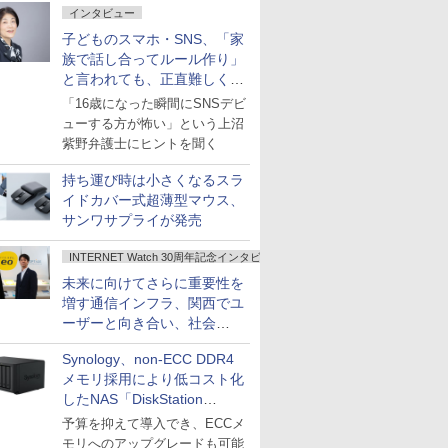
インタビュー
子どものスマホ・SNS、「家
族で話し合ってルール作り」
と言われても、正直難しくな
いですか？
「16歳になった瞬間にSNSデビ
ューする方が怖い」という上沼
紫野弁護士にヒントを聞く
持ち運び時は小さくなるスラ
イドカバー式超薄型マウス、
サンワサプライが発売
INTERNET Watch 30周年記念インタビュー
未来に向けてさらに重要性を
増す通信インフラ、関西でユ
ーザーと向き合い、社会
の“あたらしい”を起動し続け
Synology、non-ECC DDR4
る～オプテージ
メモリ採用により低コスト化
したNAS「DiskStation
neo+」シリーズ
予算を抑えて導入でき、ECCメ
モリへのアップグレードも可能