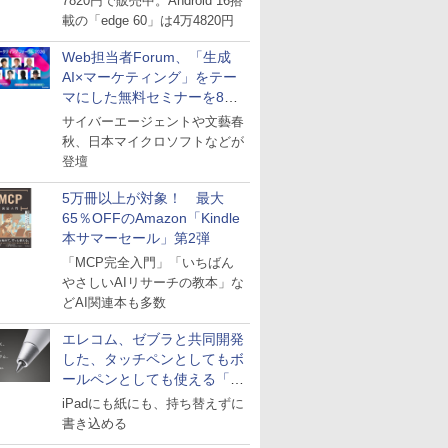
7820円で販売中。Android 16搭
載の「edge 60」は4万4820円
Web担当者Forum、「生成
AI×マーケティング」をテー
マにした無料セミナーを8月
27日にオンライン開催
サイバーエージェントや文藝春
秋、日本マイクロソフトなどが
登壇
5万冊以上が対象！ 最大
65％OFFのAmazon「Kindle
本サマーセール」第2弾
「MCP完全入門」「いちばん
やさしいAIリサーチの教本」な
どAI関連本も多数
エレコム、ゼブラと共同開発
した、タッチペンとしてもボ
ールペンとしても使える「ス
タイラスツーウェイ」発売
iPadにも紙にも、持ち替えずに
書き込める