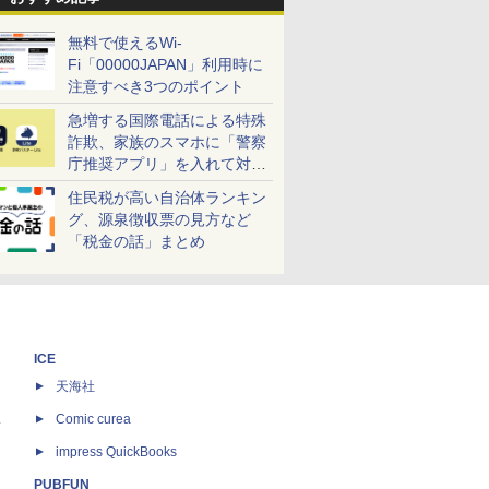
無料で使えるWi-
Fi「00000JAPAN」利用時に
注意すべき3つのポイント
急増する国際電話による特殊
詐欺、家族のスマホに「警察
庁推奨アプリ」を入れて対策
しよう！
住民税が高い自治体ランキン
グ、源泉徴収票の見方など
「税金の話」まとめ
ICE
天海社
ス
Comic curea
impress QuickBooks
PUBFUN