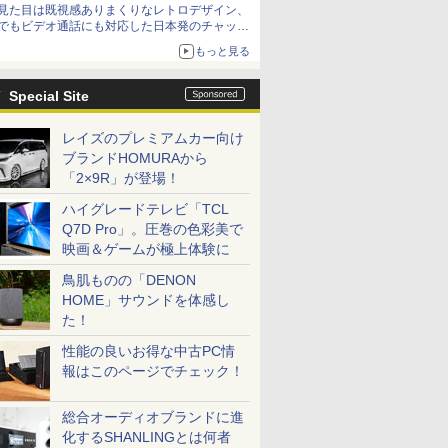
見た目は既視感ありまくりなレトロデザイン、
でもビデオ通話にも対応した日本発のチャット
アプリが登場【やじうまWatch】
もっと見る
Special Site
レイズのプレミアムカー向け
ブランドHOMURAから
「2×9R」が登場！
ハイグレードテレビ「TCL
Q7D Pro」。圧巻の色彩美で
映画＆ゲームが極上体験に
鳥肌ものの「DENON
HOME」サウンドを体感し
た！
性能の良いお得な中古PC情
報はこのページでチェック！
総合オーディオブランドに進
化するSHANLINGとは何者