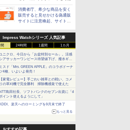
消費者庁、希少な商品を安く
販売すると見せかける偽通販
サイトに注意喚起、サイト名
とドメイン名を公表
Impress Watchシリーズ 人気記事
時間
24時間
1週間
1カ月
ユニクロ、今日から「お盆特別セール」。涼感
シアサッカーワンピース待望値下げ、撥水ギア
ショーツは1990円に
ミスド「Mrs. GREEN APPLE」のコラボドーナ
ツ4種、いよいよ発売！
【家電レビュー】手ごわい雑草との戦い、コメ
リの草刈機で完全勝利 掃除機感覚で使えた
NTT島田社長、ソフトバンクのセブン出資に「d
ポイント使えるようにして」
KDDI、楽天へのローミングを9月末で終了
もっと見る
おすすめ記事