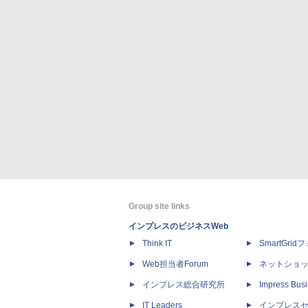
Group site links
インプレスのビジネスWeb
Think IT
SmartGri
Web担当者Forum
ネットショ
インプレス総合研究所
Impress Busi
IT Leaders
インプレス