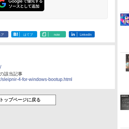
ェア
はてブ
note
LinkedIn
/
グの該当記事
02/sleipnir-4-for-windows-bootup.html
トップページに戻る