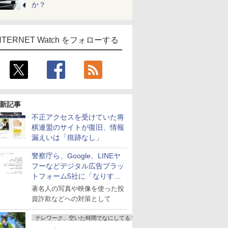
か？
NTERNET Watch をフォローする
新記事
不正アクセスを受けていた将
棋連盟のサイトが復旧、情報
漏えいは「痕跡なし」
警察庁ら、Google、LINEヤ
フーなどデジタル広告プラッ
トフォーム5社に「なりすま
し詐欺広告」対策強化を要請
著名人の写真や映像を使った投
資詐欺などへの対策として
テレワーク、空いた時間でなにしてる？