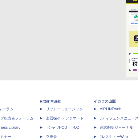
Rittor Music
イカロス出版
dフォーラム
リットーミュージック
AIRLINEweb
ップ担当者フォーラム
楽器探そう!デジマート
Jディフェンスニュー
ness Library
TシャツPOD T-OD
通訳翻訳ジャーナル
セミナー
立東舎
JレスキューWeb