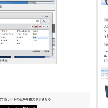
能
や
人
ス
を
や
F
ル
1
索機能
価
 検索で当サイトの記事を優先表示させる