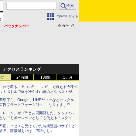
Impress サイト
全カテゴリ
バックナンバー
アクセスランキング
時間
24時間
1週間
1カ月
これぞ着るエアコン!! コンビニで買える冷凍ペ
ットボトルで体を冷やす山善の水冷ベストがロ
ードバイクにちょうどいい【ぼっち・ざ・ろー
警察庁ら、Google、LINEヤフーなどデジタル
ど！その14】【空いた時間でなにしてる？】
広告プラットフォーム5社に「なりすまし詐欺
広告」対策強化を要請 著名人の写真や映像を
エレコム、ゼブラと共同開発した、タッチペン
使った投資詐欺などへの対策として
としてもボールペンとしても使える「スタイラ
スツーウェイ」発売 iPadにも紙にも、持ち替
不正アクセスを受けていた将棋連盟のサイトが
えずに書き込める
復旧、情報漏えいは「痕跡なし」