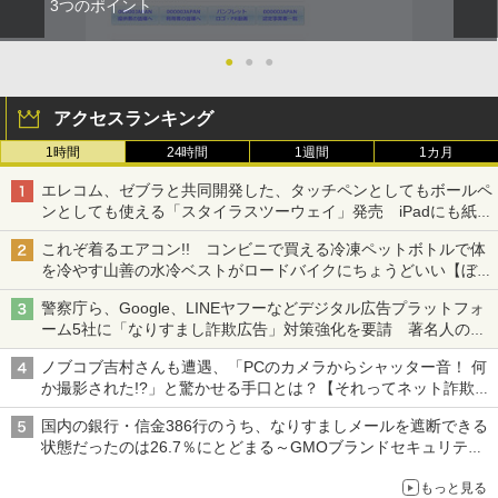
3つのポイント
●
●
●
アクセスランキング
1時間
24時間
1週間
1カ月
エレコム、ゼブラと共同開発した、タッチペンとしてもボールペ
ンとしても使える「スタイラスツーウェイ」発売 iPadにも紙に
も、持ち替えずに書き込める
これぞ着るエアコン!! コンビニで買える冷凍ペットボトルで体
を冷やす山善の水冷ベストがロードバイクにちょうどいい【ぼっ
ち・ざ・ろーど！その14】【空いた時間でなにしてる？】
警察庁ら、Google、LINEヤフーなどデジタル広告プラットフォ
ーム5社に「なりすまし詐欺広告」対策強化を要請 著名人の写
真や映像を使った投資詐欺などへの対策として
ノブコブ吉村さんも遭遇、「PCのカメラからシャッター音！ 何
か撮影された!?」と驚かせる手口とは？【それってネット詐欺で
すよ！】
国内の銀行・信金386行のうち、なりすましメールを遮断できる
状態だったのは26.7％にとどまる～GMOブランドセキュリティ
調査
もっと見る