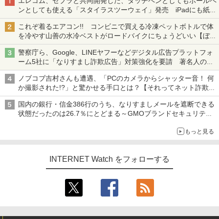
エレコム、ゼブラと共同開発した、タッチペンとしてもボールペ
ンとしても使える「スタイラスツーウェイ」発売 iPadにも紙に
も、持ち替えずに書き込める
これぞ着るエアコン!! コンビニで買える冷凍ペットボトルで体
を冷やす山善の水冷ベストがロードバイクにちょうどいい【ぼっ
ち・ざ・ろーど！その14】【空いた時間でなにしてる？】
警察庁ら、Google、LINEヤフーなどデジタル広告プラットフォ
ーム5社に「なりすまし詐欺広告」対策強化を要請 著名人の写
真や映像を使った投資詐欺などへの対策として
ノブコブ吉村さんも遭遇、「PCのカメラからシャッター音！ 何
か撮影された!?」と驚かせる手口とは？【それってネット詐欺で
すよ！】
国内の銀行・信金386行のうち、なりすましメールを遮断できる
状態だったのは26.7％にとどまる～GMOブランドセキュリティ
調査
もっと見る
INTERNET Watch をフォローする