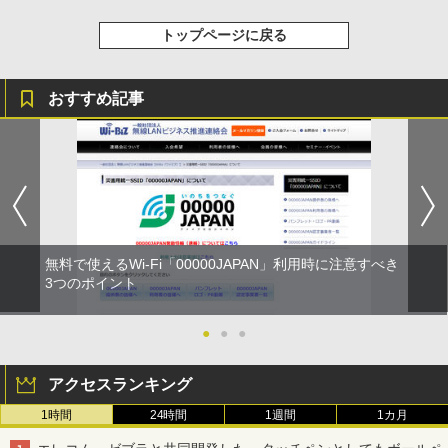
トップページに戻る
おすすめ記事
無料で使えるWi-Fi「00000JAPAN」利用時に注意すべき
3つのポイント
●
●
●
アクセスランキング
1時間
24時間
1週間
1カ月