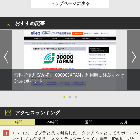
トップページに戻る
おすすめ記事
無料で使えるWi-Fi「00000JAPAN」利用時に注意すべき
3つのポイント
●
●
●
アクセスランキング
1時間
24時間
1週間
1カ月
エレコム、ゼブラと共同開発した、タッチペンとしてもボールペ
ンとしても使える「スタイラスツーウェイ」発売 iPadにも紙に