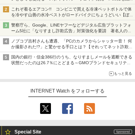
も、持ち替えずに書き込める
これぞ着るエアコン!! コンビニで買える冷凍ペットボトルで体
を冷やす山善の水冷ベストがロードバイクにちょうどいい【ぼっ
ち・ざ・ろーど！その14】【空いた時間でなにしてる？】
警察庁ら、Google、LINEヤフーなどデジタル広告プラットフォ
ーム5社に「なりすまし詐欺広告」対策強化を要請 著名人の写
真や映像を使った投資詐欺などへの対策として
ノブコブ吉村さんも遭遇、「PCのカメラからシャッター音！ 何
か撮影された!?」と驚かせる手口とは？【それってネット詐欺で
すよ！】
国内の銀行・信金386行のうち、なりすましメールを遮断できる
状態だったのは26.7％にとどまる～GMOブランドセキュリティ
調査
もっと見る
INTERNET Watch をフォローする
Special Site