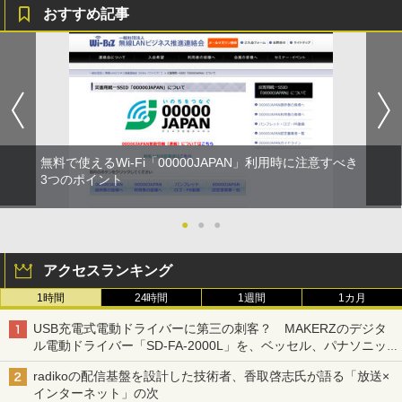
おすすめ記事
無料で使えるWi-Fi「00000JAPAN」利用時に注意すべき
3つのポイント
●
●
●
アクセスランキング
1時間
24時間
1週間
1カ月
USB充電式電動ドライバーに第三の刺客？ MAKERZのデジタ
ル電動ドライバー「SD-FA-2000L」を、ベッセル、パナソニッ
クと比較してみた 【テレワークグッズ・ミニレビュー 第165
radikoの配信基盤を設計した技術者、香取啓志氏が語る「放送×
回】
インターネット」の次