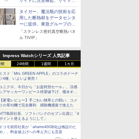
サイトに注意喚起、サイト名
とドメイン名を公表
タイガー、魔法瓶の技術を応
用した断熱材をデータセンタ
ーに提供、東急グループの実
証実験で
「ステンレス密封真空断熱パネ
ル TIVIP」
Impress Watchシリーズ 人気記事
時間
24時間
1週間
1カ月
ミスド「Mrs. GREEN APPLE」のコラボドーナ
ツ4種、いよいよ発売！
ユニクロ、今日から「お盆特別セール」。涼感
シアサッカーワンピース待望値下げ、撥水ギア
ショーツは1990円に
【家電レビュー】手ごわい雑草との戦い、コメ
リの草刈機で完全勝利 掃除機感覚で使えた
NTT島田社長、ソフトバンクのセブン出資に「d
ポイント使えるようにして」
ドコモ前田社長が「ahamo40GB化は検証のた
め」、料金値上げへの考え方にも言及