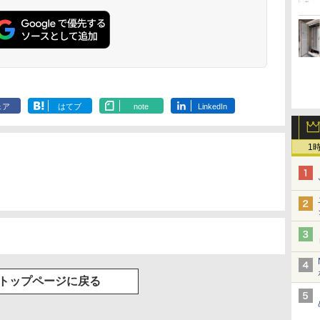
ェア
はてブ
note
LinkedIn
1
トップページに戻る