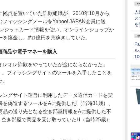
や
人
点を置いていた詐欺組織が、2010年10月から
ス
のフィッシングメールをYahoo! JAPAN会員に送
を
クレジットカード情報を使い、オンラインショップか
や
ーを換金し、約1億円を荒稼ぎしていた。
F
ル
額商品や電子マネーを購入
1
価
レオレ詐欺をやっていたが金にならなかった」
歳）。フィッシングサイトのツールを入手したことを
た。
ングサイト運営に利用したデータ通信カードを契
を偽造するツールをAに提供したI（当時31歳）、
商品の送り先となる空き部屋情報をAに提供した不
、空き部屋で商品を受け取っていたH（当時25歳）