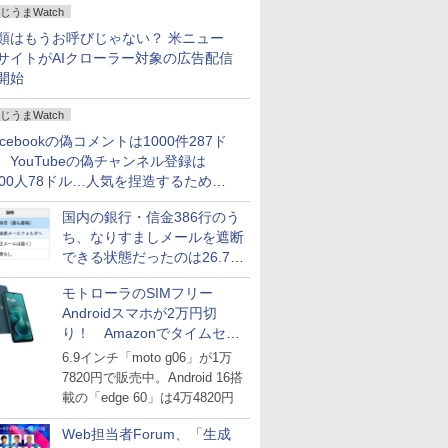
じうまWatch
どいい【ぼっち・ざ・ろー
ど！その14】
類はもうお呼びじゃない？ 米ニュー
サイトがAIクローラー対象の広告配信
開始
じうまWatch
acebookの偽コメントは1000件287ド
、YouTubeの偽チャンネル登録は
000人78ドル…人気を捏造するための
格リストが公開中
国内の銀行・信金386行のう
ち、なりすましメールを遮断
できる状態だったのは26.7％
にとどまる～GMOブランド
モトローラのSIMフリー
セキュリティ調査
Androidスマホが2万円切
り！ Amazonでタイムセー
ル
6.9インチ「moto g06」が1万
7820円で販売中。Android 16搭
載の「edge 60」は4万4820円
Web担当者Forum、「生成