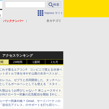
Impress サイト
全カテゴリ
バックナンバー
アクセスランキング
時間
24時間
1週間
1カ月
これぞ着るエアコン!! コンビニで買える冷凍ペ
ットボトルで体を冷やす山善の水冷ベストがロ
ードバイクにちょうどいい【ぼっち・ざ・ろー
エレコム、ゼブラと共同開発した、タッチペン
ど！その14】【空いた時間でなにしてる？】
としてもボールペンとしても使える「スタイラ
スツーウェイ」発売 iPadにも紙にも、持ち替
人類はもうお呼びじゃない？ 米ニュースサイト
えずに書き込める
がAIクローラー対象の広告配信を開始【やじう
まWatch】
ユーザー阿鼻叫喚？ Gmail、サードパーティの
「送信元アドレス」のサポートを打ち切りへ
【やじうまWatch】