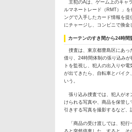
主犯のAは、ゲーム上のキャラ
ルマネートレード（RMT）」を
ングで入手したカード情報を提
にチャージし、コンビニで換金
カーテンのすき間から24時
捜査は、東京都豊島区にあった
借り、24時間体制の張り込み
トを監視し、犯人の出入りや電
が出てきたら、自転車とバイク
いう。
張り込み捜査では、犯人がオン
けられる写真や、商品を保管し
引きする写真を撮影するなど、
「商品の受け渡しでは、犯行一
ると突然停車した。すると、そ