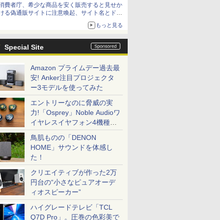
消費者庁、希少な商品を安く販売すると見せか
ける偽通販サイトに注意喚起、サイト名とドメ
イン名を公表
もっと見る
Special Site
Amazon プライムデー過去最
安! Anker注目プロジェクタ
ー3モデルを使ってみた
エントリーなのに脅威の実
力!「Osprey」Noble Audioワ
イヤレスイヤフォン4機種を
一気に聴く
鳥肌ものの「DENON
HOME」サウンドを体感し
た！
クリエイティブが作った2万
円台の“小さなピュアオーデ
ィオスピーカー”
ハイグレードテレビ「TCL
Q7D Pro」。圧巻の色彩美で