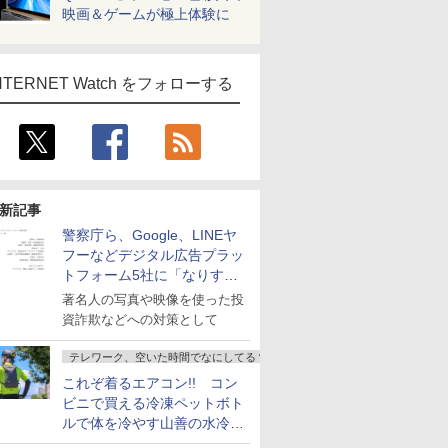
映画＆ゲームが極上体験に
NTERNET Watch をフォローする
新記事
警察庁ら、Google、LINEヤ
フーなどデジタル広告プラッ
トフォーム5社に「なりすま
し詐欺広告」対策強化を要請
著名人の写真や映像を使った投
資詐欺などへの対策として
テレワーク、空いた時間でなにしてる？
これぞ着るエアコン!! コン
ビニで買える冷凍ペットボト
ルで体を冷やす山善の水冷ベ
ストがロードバイクにちょう