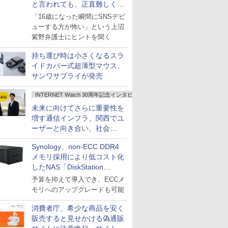
と言われても、正直難しくな
いですか？
「16歳になった瞬間にSNSデビ
ューする方が怖い」という上沼
紫野弁護士にヒントを聞く
持ち運び時は小さくなるスラ
イドカバー式超薄型マウス、
サンワサプライが発売
INTERNET Watch 30周年記念インタビュー
未来に向けてさらに重要性を
増す通信インフラ、関西でユ
ーザーと向き合い、社会
の“あたらしい”を起動し続け
Synology、non-ECC DDR4
る～オプテージ
メモリ採用により低コスト化
したNAS「DiskStation
neo+」シリーズ
予算を抑えて導入でき、ECCメ
モリへのアップグレードも可能
消費者庁、希少な商品を安く
販売すると見せかける偽通販