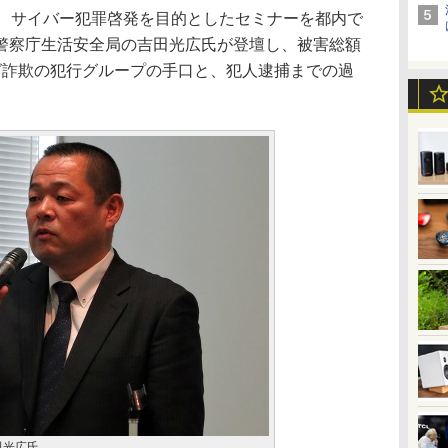
、サイバー犯罪啓発を目的としたセミナーを都内で
警察庁生活安全局の吉田光広氏が登壇し、被害総額
グ詐欺の犯行グループの手口と、犯人逮捕までの過
田光広氏