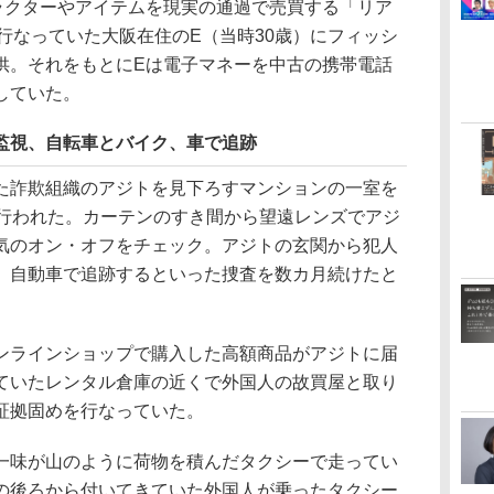
クターやアイテムを現実の通過で売買する「リア
行なっていた大阪在住のE（当時30歳）にフィッシ
供。それをもとにEは電子マネーを中古の携帯電話
していた。
間監視、自転車とバイク、車で追跡
詐欺組織のアジトを見下ろすマンションの一室を
が行われた。カーテンのすき間から望遠レンズでアジ
気のオン・オフをチェック。アジトの玄関から犯人
、自動車で追跡するといった捜査を数カ月続けたと
ラインショップで購入した高額商品がアジトに届
ていたレンタル倉庫の近くで外国人の故買屋と取り
証拠固めを行なっていた。
味が山のように荷物を積んだタクシーで走ってい
の後ろから付いてきていた外国人が乗ったタクシー