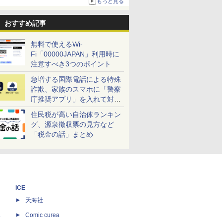
もっと見る
おすすめ記事
無料で使えるWi-
Fi「00000JAPAN」利用時に
注意すべき3つのポイント
急増する国際電話による特殊
詐欺、家族のスマホに「警察
庁推奨アプリ」を入れて対策
しよう！
住民税が高い自治体ランキン
グ、源泉徴収票の見方など
「税金の話」まとめ
ICE
天海社
ス
Comic curea