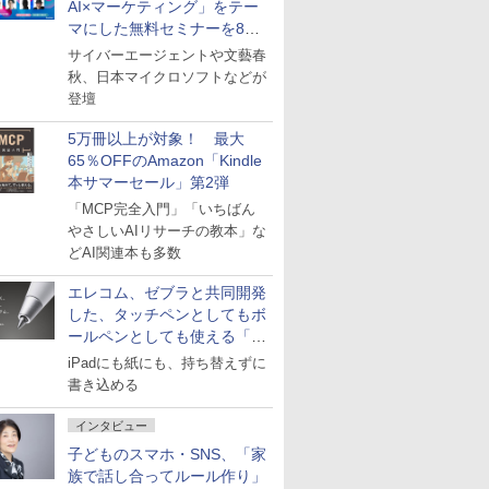
AI×マーケティング」をテー
マにした無料セミナーを8月
27日にオンライン開催
サイバーエージェントや文藝春
秋、日本マイクロソフトなどが
登壇
5万冊以上が対象！ 最大
65％OFFのAmazon「Kindle
本サマーセール」第2弾
「MCP完全入門」「いちばん
やさしいAIリサーチの教本」な
どAI関連本も多数
エレコム、ゼブラと共同開発
した、タッチペンとしてもボ
ールペンとしても使える「ス
タイラスツーウェイ」発売
iPadにも紙にも、持ち替えずに
書き込める
インタビュー
子どものスマホ・SNS、「家
族で話し合ってルール作り」