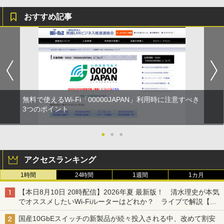
おすすめ記事
無料で使えるWi-Fi「00000JAPAN」利用時に注意すべき
3つのポイント
●
●
●
アクセスランキング
1時間
24時間
1週間
1カ月
【本日8月10日 20時配信】2026年夏 最新版！ 清水理史が本気
でオススメしたいWi-Fiルーターはどれか？ ライブで解説【清
水理史の「イニシャルB」チャンネル】
国産10GbEスイッチの新製品が続々投入される中、改めて割安