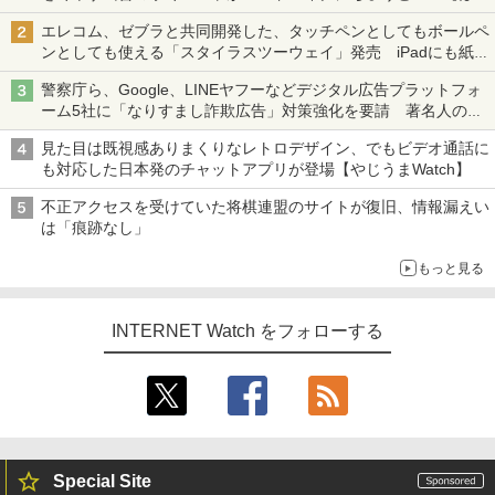
ち・ざ・ろーど！その14】【空いた時間でなにしてる？】
エレコム、ゼブラと共同開発した、タッチペンとしてもボールペ
ンとしても使える「スタイラスツーウェイ」発売 iPadにも紙に
も、持ち替えずに書き込める
警察庁ら、Google、LINEヤフーなどデジタル広告プラットフォ
ーム5社に「なりすまし詐欺広告」対策強化を要請 著名人の写
真や映像を使った投資詐欺などへの対策として
見た目は既視感ありまくりなレトロデザイン、でもビデオ通話に
も対応した日本発のチャットアプリが登場【やじうまWatch】
不正アクセスを受けていた将棋連盟のサイトが復旧、情報漏えい
は「痕跡なし」
もっと見る
INTERNET Watch をフォローする
Special Site