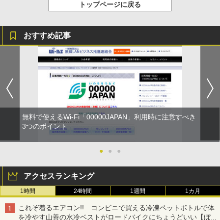
トップページに戻る
おすすめ記事
無料で使えるWi-Fi「00000JAPAN」利用時に注意すべき
3つのポイント
●
●
●
アクセスランキング
1時間
24時間
1週間
1カ月
これぞ着るエアコン!! コンビニで買える冷凍ペットボトルで体
を冷やす山善の水冷ベストがロードバイクにちょうどいい【ぼっ