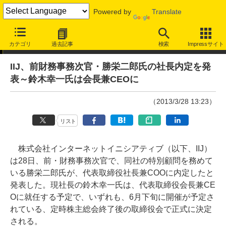
Powered by
Translate
ニュース
カテゴリ
過去記事
検索
Impressサイト
IIJ、前財務事務次官・勝栄二郎氏の社長内定を発
表～鈴木幸一氏は会長兼CEOに
（2013/3/28 13:23）
リスト
株式会社インターネットイニシアティブ（以下、IIJ）
は28日、前・財務事務次官で、同社の特別顧問を務めて
いる勝栄二郎氏が、代表取締役社長兼COOに内定したと
発表した。現社長の鈴木幸一氏は、代表取締役会長兼CE
Oに就任する予定で、いずれも、6月下旬に開催が予定さ
れている、定時株主総会終了後の取締役会で正式に決定
される。