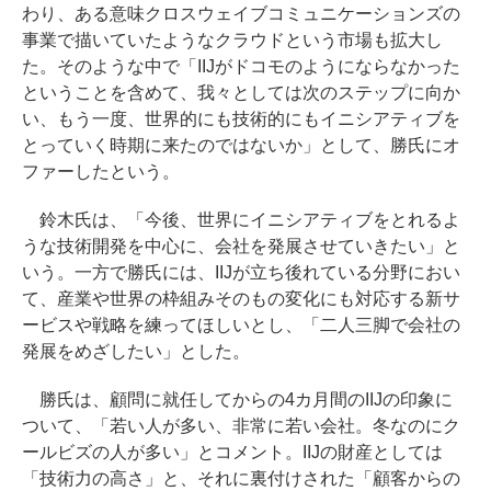
わり、ある意味クロスウェイブコミュニケーションズの
事業で描いていたようなクラウドという市場も拡大し
た。そのような中で「IIJがドコモのようにならなかった
ということを含めて、我々としては次のステップに向か
い、もう一度、世界的にも技術的にもイニシアティブを
とっていく時期に来たのではないか」として、勝氏にオ
ファーしたという。
鈴木氏は、「今後、世界にイニシアティブをとれるよ
うな技術開発を中心に、会社を発展させていきたい」と
いう。一方で勝氏には、IIJが立ち後れている分野におい
て、産業や世界の枠組みそのもの変化にも対応する新サ
ービスや戦略を練ってほしいとし、「二人三脚で会社の
発展をめざしたい」とした。
勝氏は、顧問に就任してからの4カ月間のIIJの印象に
ついて、「若い人が多い、非常に若い会社。冬なのにク
ールビズの人が多い」とコメント。IIJの財産としては
「技術力の高さ」と、それに裏付けされた「顧客からの