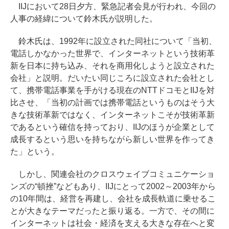
IIJにおいて28日夕方、緊急記者会見が行われ、今回の
人事の経緯について鈴木氏が説明した。
鈴木氏は、1992年に設立された同社について「当初、
電話しかなかった世界で、インターネットという技術革
新を日本に持ち込み、それを商用化しようと設立された
会社」と説明。だいたい同じころに設立された会社とし
て、携帯電話事業を手がける現在のNTTドコモとIIJを対
比させ、「当初の計画では携帯電話というものはそう大
きな技術革新ではなく、インターネットこそが技術革新
であるという確信を持っており、IIJのほうが企業として
成長するという思いを持ちながら新しい世界を作ってき
た」という。
しかし、関連会社のクロスウェイブコミュニケーショ
ンズの“頓挫”などもあり、IIJにとって2002～2003年から
の10年間は、経営を再建し、会社を成長軌道に乗せるこ
とが大きなテーマだったと振り返る。一方で、その間に
インターネットは社会・経済を支える大きな存在へと変