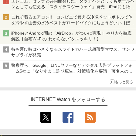
エレコム、ゼブラと共同開発した、タッチペンとしてもボールペ
ンとしても使える「スタイラスツーウェイ」発売 iPadにも紙に
も、持ち替えずに書き込める
これぞ着るエアコン!! コンビニで買える冷凍ペットボトルで体
を冷やす山善の水冷ベストがロードバイクにちょうどいい【ぼっ
ち・ざ・ろーど！その14】【空いた時間でなにしてる？】
iPhoneとAndroid間の「AirDrop」がついに実現！ やり方を徹底
解説【自宅Wi-Fiの“わからない”をスッキリ！】
持ち運び時は小さくなるスライドカバー式超薄型マウス、サンワ
サプライが発売
警察庁ら、Google、LINEヤフーなどデジタル広告プラットフォ
ーム5社に「なりすまし詐欺広告」対策強化を要請 著名人の写
真や映像を使った投資詐欺などへの対策として
もっと見る
INTERNET Watch をフォローする