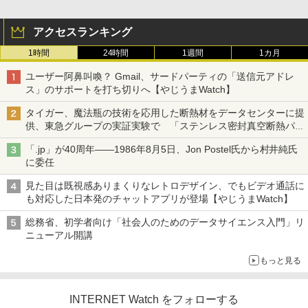
アクセスランキング
1時間
24時間
1週間
1カ月
ユーザー阿鼻叫喚？ Gmail、サードパーティの「送信元アドレ
ス」のサポートを打ち切りへ【やじうまWatch】
タイガー、魔法瓶の技術を応用した断熱材をデータセンターに提
供、東急グループの実証実験で 「ステンレス密封真空断熱パネ
ル TIVIP」
「.jp」が40周年――1986年8月5日、Jon Postel氏から村井純氏
に委任
見た目は既視感ありまくりなレトロデザイン、でもビデオ通話に
も対応した日本発のチャットアプリが登場【やじうまWatch】
総務省、初学者向け「社会人のためのデータサイエンス入門」リ
ニューアル開講
もっと見る
INTERNET Watch をフォローする